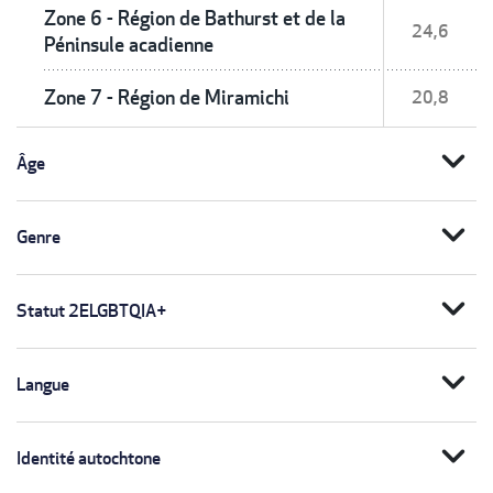
Zone 6 - Région de Bathurst et de la
24,6
Péninsule acadienne
Zone 7 - Région de Miramichi
20,8
expand_more
Âge
expand_more
Genre
expand_more
Statut 2ELGBTQIA+
expand_more
Langue
expand_more
Identité autochtone