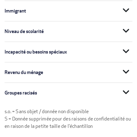
expand_more
Immigrant
expand_more
Niveau de scolarité
expand_more
Incapacité ou besoins spéciaux
expand_more
Revenu du ménage
expand_more
Groupes racisés
s.o. = Sans objet / donnée non disponible
S = Donnée supprimée pour des raisons de confidentialité ou
en raison de la petite taille de l'échantillon