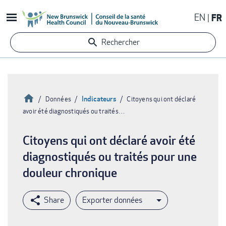
Aller
EN
FR
au
contenu
Rechercher
principal
Accueil
Indicateurs
Données
Citoyens qui ont déclaré
avoir été diagnostiqués ou traités…
Fil
d'Ariane
Citoyens qui ont déclaré avoir été
diagnostiqués ou traités pour une
douleur chronique
Exporter données