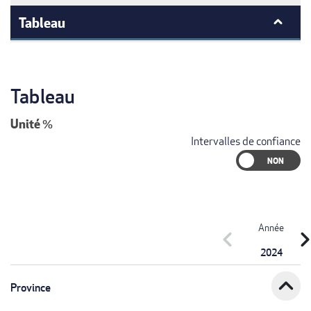
Tableau
Tableau
Unité
%
Intervalles de confiance
Année
chevron_left
chevron_r
2024
expand_less
Province