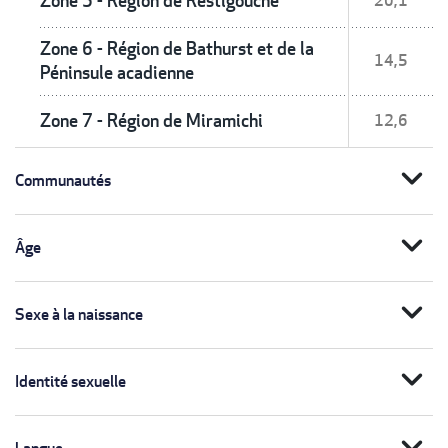
Zone 5 - Région de Restigouche
20,1
Zone 6 - Région de Bathurst et de la
14,5
Péninsule acadienne
Zone 7 - Région de Miramichi
12,6
expand_more
Communautés
expand_more
Âge
expand_more
Sexe à la naissance
expand_more
Identité sexuelle
expand_more