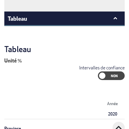
Tableau
Tableau
Unité
%
Intervalles de confiance
Année
2020
expand_less
Province