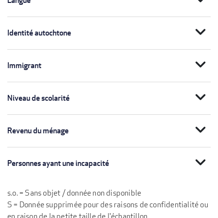
Langue
expand_more
Identité autochtone
expand_more
Immigrant
expand_more
Niveau de scolarité
expand_more
Revenu du ménage
expand_more
Personnes ayant une incapacité
s.o. = Sans objet / donnée non disponible
S = Donnée supprimée pour des raisons de confidentialité ou
en raison de la petite taille de l'échantillon