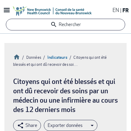
Aller
EN
FR
au
contenu
Rechercher
principal
Accueil
Indicateurs
Données
Citoyens qui ont été
blessés et qui ont dû recevoir des soi…
Fil
d'Ariane
Citoyens qui ont été blessés et qui
ont dû recevoir des soins par un
médecin ou une infirmière au cours
des 12 derniers mois
Exporter données