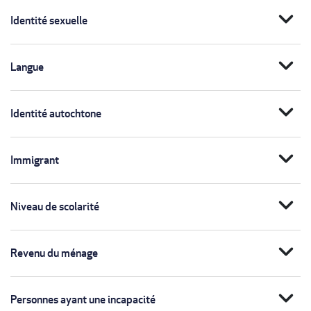
expand_more
Identité sexuelle
expand_more
Langue
expand_more
Identité autochtone
expand_more
Immigrant
expand_more
Niveau de scolarité
expand_more
Revenu du ménage
expand_more
Personnes ayant une incapacité