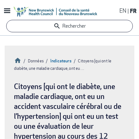
Aller
EN
FR
au
contenu
Rechercher
principal
Accueil
Indicateurs
Données
Citoyens [qui ont le
diabète, une maladie cardiaque, ont eu…
Fil
d'Ariane
Citoyens [qui ont le diabète, une
maladie cardiaque, ont eu un
accident vasculaire cérébral ou de
l’hypertension] qui ont eu un test
ou une évaluation de leur
hypertension au cours des 12