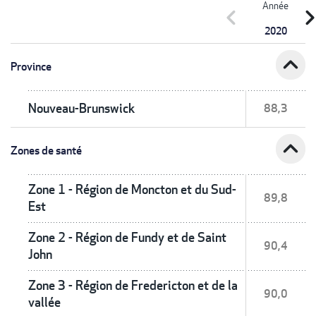
Année
chevron_left
chevron_r
2020
expand_less
Province
Nouveau-Brunswick
88,3
expand_less
Zones de santé
Zone 1 - Région de Moncton et du Sud-
89,8
Est
Zone 2 - Région de Fundy et de Saint
90,4
John
Zone 3 - Région de Fredericton et de la
90,0
vallée