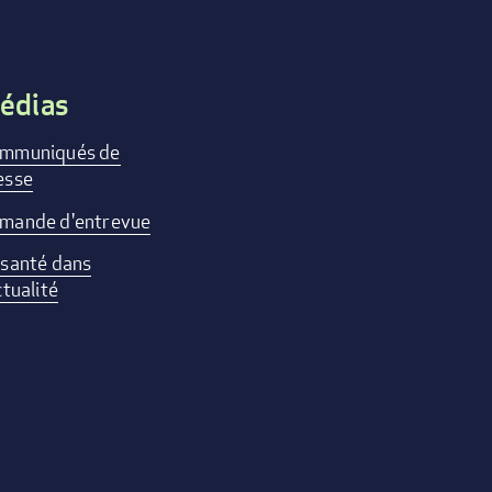
édias
mmuniqués de
esse
mande d'entrevue
 santé dans
ctualité