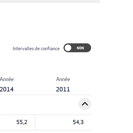
Intervalles de confiance
Année
Année
2014
2011
expand_less
55,2
54,3