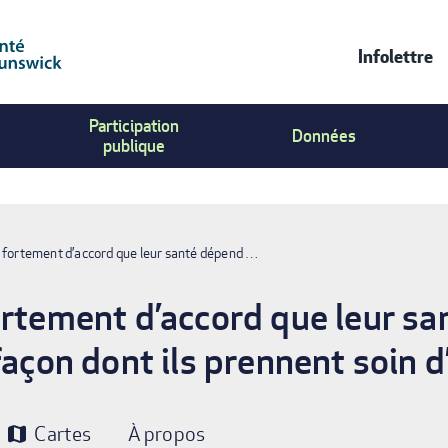
Infolettre
Contac
Participation
Us
Données
publique
Menu
t fortement d’accord que leur santé dépend …
ortement d’accord que leur s
 façon dont ils prennent soin
Cartes
À propos
map