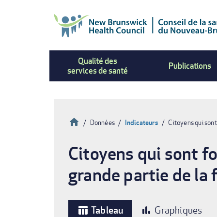
Aller
au
contenu
principal
Qualité des
Publications
services de santé
Accueil
Données
Indicateurs
Citoyens qui son
Fil
Citoyens qui sont f
d'Ariane
grande partie de la
Tableau
Graphiques
table_chart
bar_chart