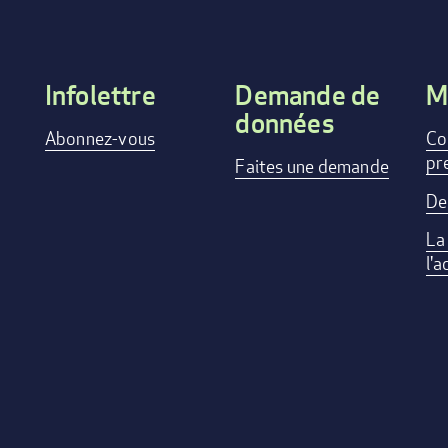
Infolettre
Demande de
M
données
Footer
Abonnez-vous
Co
pr
menu
Faites une demande
De
La
l'a