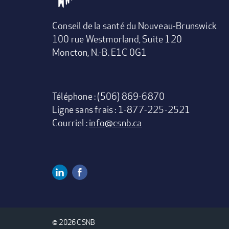
Conseil de la santé du Nouveau-Brunswick
100 rue Westmorland, Suite 120
Moncton, N.-B. E1C 0G1
Téléphone : (506) 869-6870
Ligne sans frais : 1-877-225-2521
Courriel :
info@csnb.ca
Linkedin
Facebook
Social
Media
© 2026 CSNB