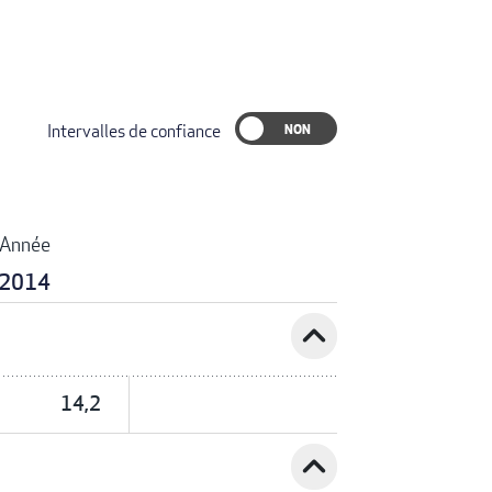
Intervalles de confiance
Année
2014
expand_less
14,2
expand_less