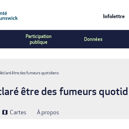
Infolettre
Contac
Participation
Us
Données
publique
Menu
déclaré être des fumeurs quotidiens
claré être des fumeurs quotid
Cartes
À propos
map