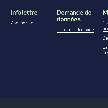
Infolettre
Demande de
M
données
Footer
Abonnez-vous
Co
pr
menu
Faites une demande
De
La
l'a