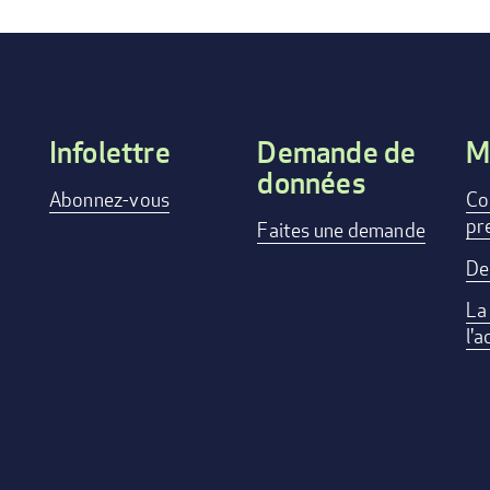
Infolettre
Demande de
M
données
Footer
Abonnez-vous
Co
pr
menu
Faites une demande
De
La
l'a