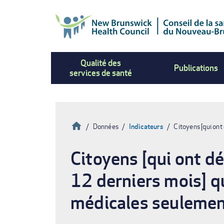
Aller
au
contenu
principal
Qualité des
Publications
services de santé
Accueil
Données
Indicateurs
Citoyens [qui on
Fil
Citoyens [qui ont d
d'Ariane
12 derniers mois] qu
médicales seulemen