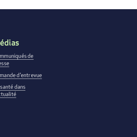
édias
mmuniqués de
esse
mande d'entrevue
 santé dans
ctualité