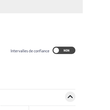
Intervalles de confiance
expand_less