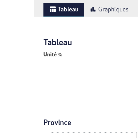
Tableau
Graphiques
table_chart
bar_chart
Tableau
Unité
%
Province