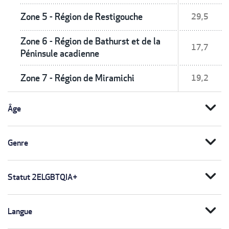
Zone 5 - Région de Restigouche
29,5
Zone 6 - Région de Bathurst et de la
17,7
Péninsule acadienne
Zone 7 - Région de Miramichi
19,2
expand_more
Âge
expand_more
Genre
expand_more
Statut 2ELGBTQIA+
expand_more
Langue