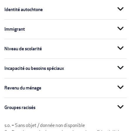
expand_more
Identité autochtone
expand_more
Immigrant
expand_more
Niveau de scolarité
expand_more
Incapacité ou besoins spéciaux
expand_more
Revenu du ménage
expand_more
Groupes racisés
s.o. = Sans objet / donnée non disponible