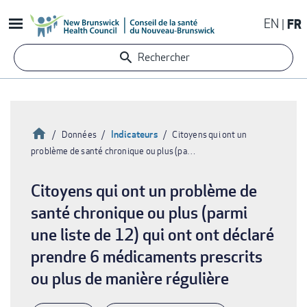
Aller
EN
FR
au
contenu
Rechercher
principal
Accueil
Indicateurs
Données
Citoyens qui ont un
problème de santé chronique ou plus (pa…
Fil
d'Ariane
Citoyens qui ont un problème de
santé chronique ou plus (parmi
une liste de 12) qui ont ont déclaré
prendre 6 médicaments prescrits
ou plus de manière régulière