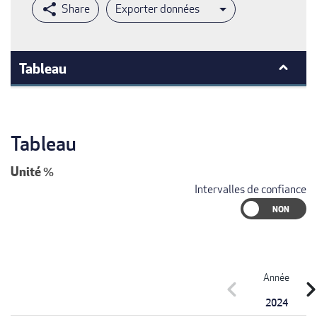
Exporter données
Tableau
Tableau
Unité
%
Intervalles de confiance
Année
chevron_left
chevron_r
2024