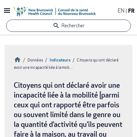
Aller
EN
FR
au
contenu
Rechercher
principal
Accueil
Indicateurs
Données
Citoyens qui ont déclaré
avoir une incapacité liée à la mob…
Fil
d'Ariane
Citoyens qui ont déclaré avoir une
incapacité liée à la mobilité [parmi
ceux qui ont rapporté être parfois
ou souvent limité dans le genre ou
la quantité d’activité qu’ils peuvent
faire à la maison, au travail ou