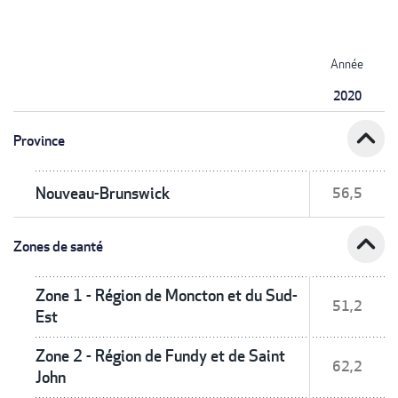
Année
2020
expand_less
Province
Nouveau-Brunswick
56,5
expand_less
Zones de santé
Zone 1 - Région de Moncton et du Sud-
51,2
Est
Zone 2 - Région de Fundy et de Saint
62,2
John