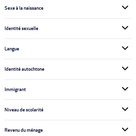
expand_more
Sexe à la naissance
expand_more
Identité sexuelle
expand_more
Langue
expand_more
Identité autochtone
expand_more
Immigrant
expand_more
Niveau de scolarité
expand_more
Revenu du ménage