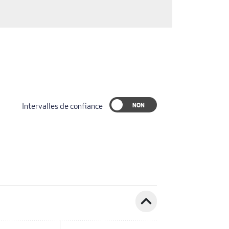
Intervalles de confiance
expand_less