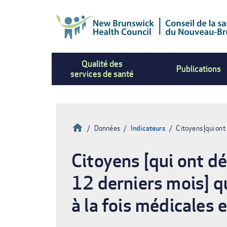
Aller
au
contenu
principal
Qualité des
Publications
services de santé
Accueil
Données
Indicateurs
Citoyens [qui on
Fil
Citoyens [qui ont d
d'Ariane
12 derniers mois] qu
à la fois médicales 