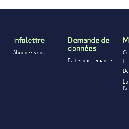
Infolettre
Demande de
M
données
Footer
Abonnez-vous
Co
pr
menu
Faites une demande
De
La
l'a