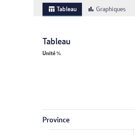
Tableau
Graphiques
table_chart
bar_chart
Tableau
Unité
%
Province