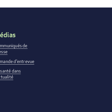
édias
mmuniqués de
esse
mande d'entrevue
 santé dans
ctualité