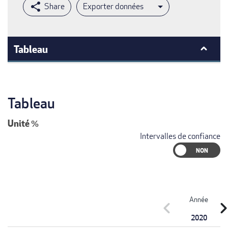
Exporter données
Tableau
Tableau
Unité
%
Intervalles de confiance
Année
chevron_left
chevron_r
2020