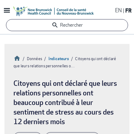
Aller
EN
FR
au
contenu
Rechercher
principal
Accueil
Indicateurs
Données
Citoyens qui ont déclaré
que leurs relations personnelles o…
Fil
d'Ariane
Citoyens qui ont déclaré que leurs
relations personnelles ont
beaucoup contribué à leur
sentiment de stress au cours des
12 derniers mois