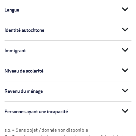
expand_more
Langue
expand_more
Identité autochtone
expand_more
Immigrant
expand_more
Niveau de scolarité
expand_more
Revenu du ménage
expand_more
Personnes ayant une incapacité
s.o. = Sans objet / donnée non disponible