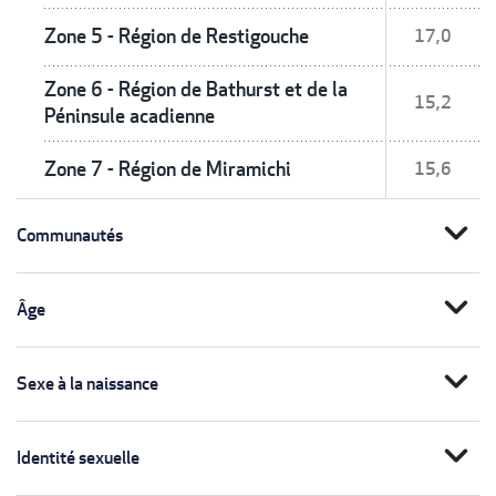
Zone 5 - Région de Restigouche
17,0
Zone 6 - Région de Bathurst et de la
15,2
Péninsule acadienne
Zone 7 - Région de Miramichi
15,6
expand_more
Communautés
expand_more
Âge
expand_more
Sexe à la naissance
expand_more
Identité sexuelle