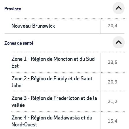
expand_less
Province
Nouveau-Brunswick
20,4
expand_less
Zones de santé
Zone 1 - Région de Moncton et du Sud-
23,5
Est
Zone 2 - Région de Fundy et de Saint
20,9
John
Zone 3 - Région de Fredericton et de la
21,2
vallée
Zone 4 - Région du Madawaska et du
15,4
Nord-Ouest