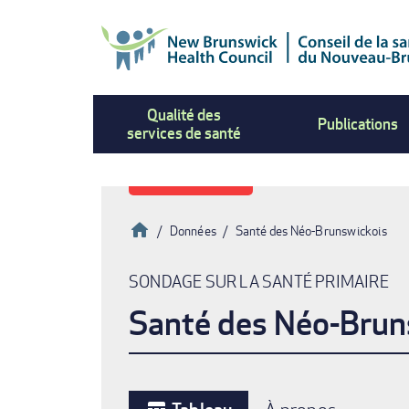
Aller
au
contenu
principal
Qualité des
Publications
services de santé
Accueil
Données
Santé des Néo-Brunswickois
Fil
SONDAGE SUR LA SANTÉ PRIMAIRE
d'Ariane
Santé des Néo-Brun