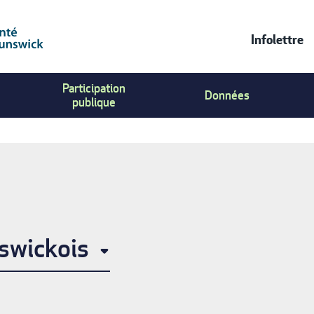
Infolettre
Contac
Participation
Us
Données
publique
Menu
swickois