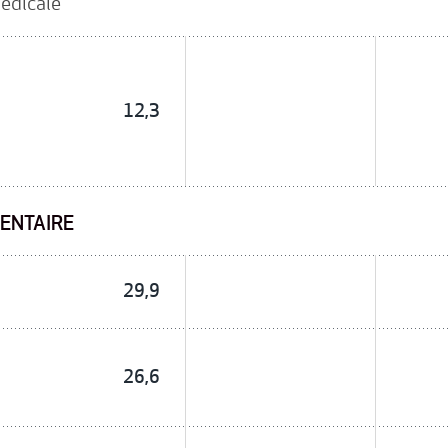
édicale
12,3
ENTAIRE
29,9
26,6