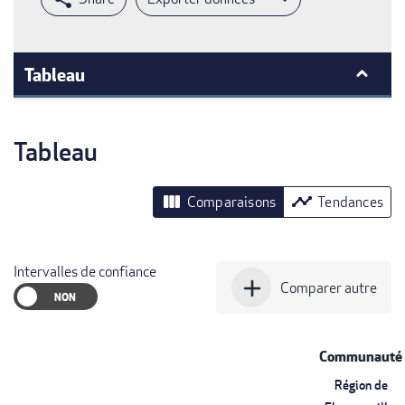
Tableau
Tableau
view_column
timeline
Comparaisons
Tendances
Intervalles de confiance
add
Comparer autre
Communauté
Région de