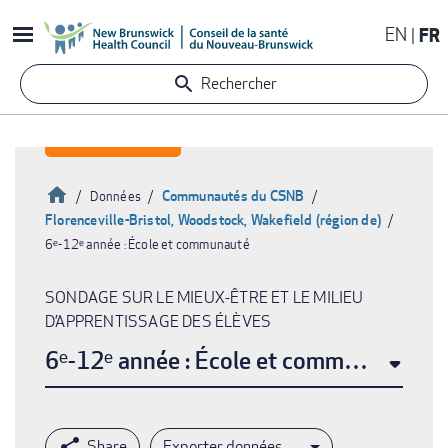
Aller
EN
FR
au
contenu
Rechercher
principal
Accueil
Communautés du CSNB
Données
Florenceville-Bristol, Woodstock, Wakefield (région de)
Fil
6ᵉ-12ᵉ année : École et communauté
d'Ariane
SONDAGE SUR LE MIEUX-ÊTRE ET LE MILIEU
D’APPRENTISSAGE DES ÉLÈVES
6ᵉ-12ᵉ année : École et communauté
Exporter données