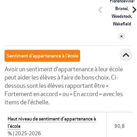
Florenceville-
chevron_left
chevron_r
Bristol,
Woodstock,
Wakefield
expand_less
Sentiment d'appartenance à l'école
Avoir un sentiment d'appartenance à leur école
peut aider les élèves à faire de bons choix. Ci-
dessous sont les élèves rapportant être «
Fortement en accord » ou « En accord » avec les
items de l'échelle.
Haut niveau de sentiment d'appartenance à
l'école
90,8
%
|
2025-2026