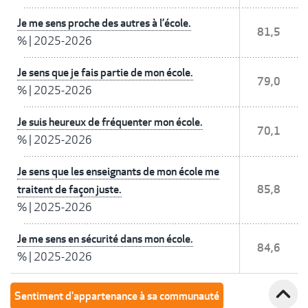
Je me sens proche des autres à l’école.
81,5
%
|
2025-2026
Je sens que je fais partie de mon école.
79,0
%
|
2025-2026
Je suis heureux de fréquenter mon école.
70,1
%
|
2025-2026
Je sens que les enseignants de mon école me
traitent de façon juste.
85,8
%
|
2025-2026
Je me sens en sécurité dans mon école.
84,6
%
|
2025-2026
expand_less
Sentiment d'appartenance à sa communauté