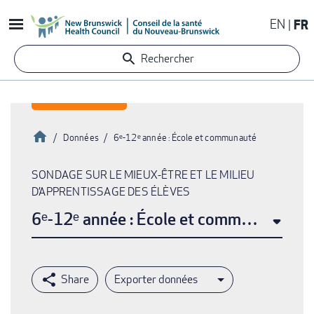
Aller
EN
FR
au
contenu
Rechercher
principal
Accueil
Données
6ᵉ-12ᵉ année : École et communauté
Fil
SONDAGE SUR LE MIEUX-ÊTRE ET LE MILIEU
d'Ariane
D’APPRENTISSAGE DES ÉLÈVES
6ᵉ-12ᵉ année : École et communauté
Exporter données