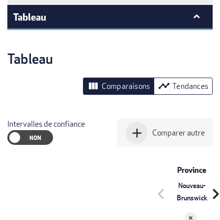
Tableau
Tableau
view_column
timeline
Comparaisons
Tendances
Intervalles de confiance
add
Comparer autre
Province
Nouveau-
chevron_left
chevron_r
Brunswick