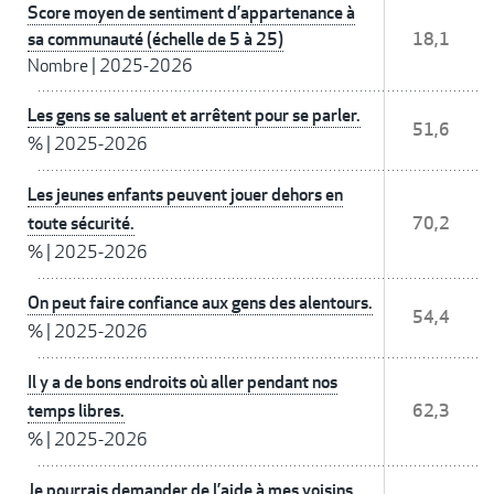
Score moyen de sentiment d’appartenance à
sa communauté (échelle de 5 à 25)
18,1
Nombre
|
2025-2026
Les gens se saluent et arrêtent pour se parler.
51,6
%
|
2025-2026
Les jeunes enfants peuvent jouer dehors en
toute sécurité.
70,2
%
|
2025-2026
On peut faire confiance aux gens des alentours.
54,4
%
|
2025-2026
Il y a de bons endroits où aller pendant nos
temps libres.
62,3
%
|
2025-2026
Je pourrais demander de l’aide à mes voisins.