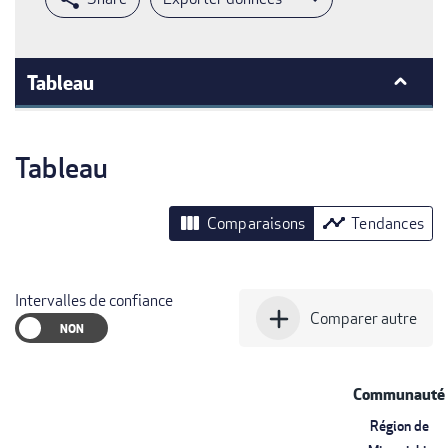
Tableau
Tableau
view_column
timeline
Comparaisons
Tendances
Intervalles de confiance
add
Comparer autre
Communauté
Région de