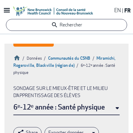
Aller
EN
FR
au
contenu
Rechercher
principal
Accueil
Communautés du CSNB
Miramichi,
Données
Rogersville, Blackville (région de)
6ᵉ-12ᵉ année : Santé
Fil
physique
d'Ariane
SONDAGE SUR LE MIEUX-ÊTRE ET LE MILIEU
D’APPRENTISSAGE DES ÉLÈVES
6ᵉ-12ᵉ année : Santé physique
Exporter données