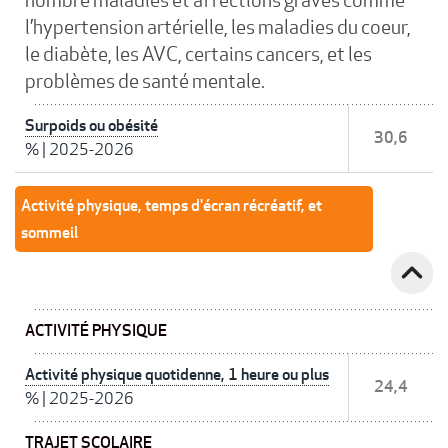
l’hypertension artérielle, les maladies du coeur,
le diabète, les AVC, certains cancers, et les
problèmes de santé mentale.
Surpoids ou obésité
30,6
%
|
2025-2026
Activité physique, temps d'écran récréatif, et
sommeil
expand_less
ACTIVITÉ PHYSIQUE
Activité physique quotidenne, 1 heure ou plus
24,4
%
|
2025-2026
TRAJET SCOLAIRE