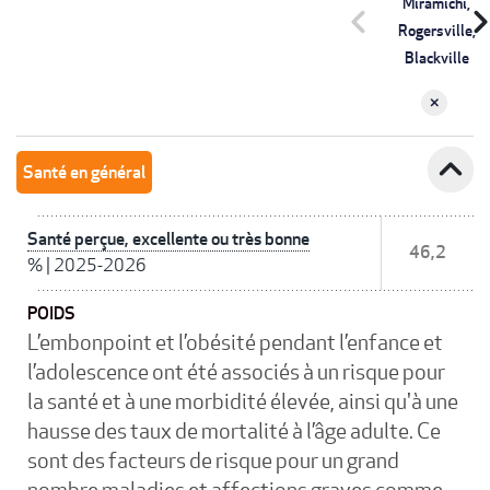
Miramichi,
chevron_left
chevron_r
Rogersville,
Blackville
expand_less
Santé en général
Santé perçue, excellente ou très bonne
46,2
%
|
2025-2026
POIDS
L’embonpoint et l’obésité pendant l’enfance et
l’adolescence ont été associés à un risque pour
la santé et à une morbidité élevée, ainsi qu'à une
hausse des taux de mortalité à l’âge adulte. Ce
sont des facteurs de risque pour un grand
nombre maladies et affections graves comme