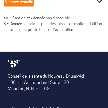
expand_more
Violence sexuelle
s.o. = Sans objet / donnée non disponible
S = Donnée supprimée pour des raisons de confidentialité ou
en raison de la petite taille de l'échantillon
Conseil de la santé du Nouveau-Brunswick
100 rue Westmorland, Suite 120
Moncton, N.-B. E1C 0G1