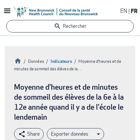
Aller
EN
FR
au
contenu
Rechercher
principal
Accueil
Indicateurs
Données
Moyenne d'heures et de
minutes de sommeil des élèves de la …
Fil
d'Ariane
Moyenne d'heures et de minutes
de sommeil des élèves de la 6e à la
12e année quand il y a de l'école le
lendemain
Exporter données