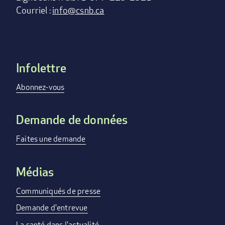
Courriel :
info@csnb.ca
Infolettre
Footer
menu
Abonnez-vous
Demande de données
Faites une demande
Médias
Communiqués de presse
Demande d'entrevue
La santé dans l'actualité