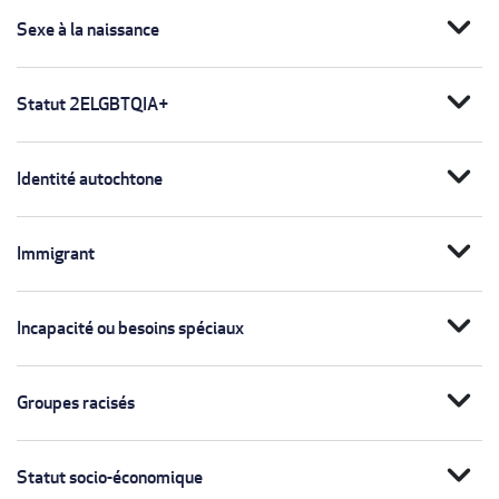
expand_more
Sexe à la naissance
expand_more
Statut 2ELGBTQIA+
expand_more
Identité autochtone
expand_more
Immigrant
expand_more
Incapacité ou besoins spéciaux
expand_more
Groupes racisés
expand_more
Statut socio-économique