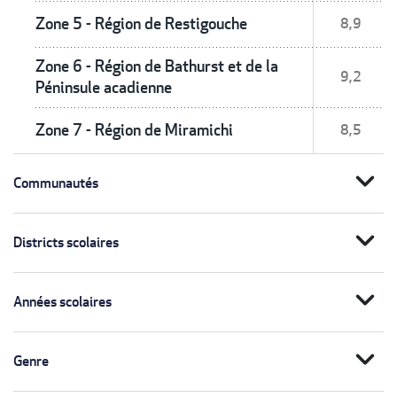
Zone 5 - Région de Restigouche
8,9
Zone 6 - Région de Bathurst et de la
9,2
Péninsule acadienne
Zone 7 - Région de Miramichi
8,5
expand_more
Communautés
expand_more
Districts scolaires
expand_more
Années scolaires
expand_more
Genre