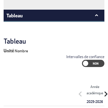
Tableau
Tableau
Unité
Nombre
Intervalles de confiance
Année
chevron_left
chevron_r
académique
2025-2026