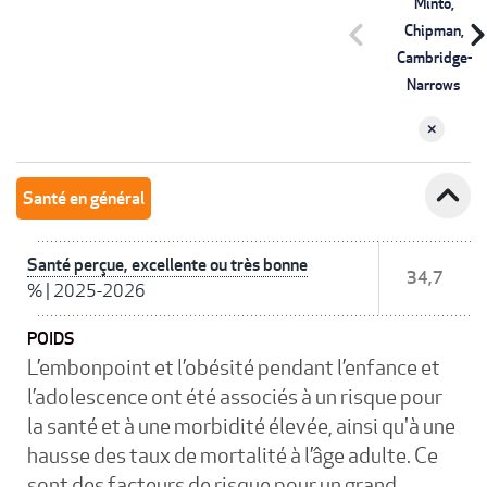
Minto,
chevron_left
chevron_r
Chipman,
Cambridge-
Narrows
expand_less
Santé en général
Santé perçue, excellente ou très bonne
34,7
%
|
2025-2026
POIDS
L’embonpoint et l’obésité pendant l’enfance et
l’adolescence ont été associés à un risque pour
la santé et à une morbidité élevée, ainsi qu'à une
hausse des taux de mortalité à l’âge adulte. Ce
sont des facteurs de risque pour un grand