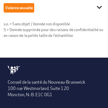
expand_more
Violence sexuelle
s.o. = Sans objet / donnée non disponible
S = Donnée supprimée pour des raisons de confidentialité ou
en raison de la petite taille de l'échantillon
Conseil de la santé du Nouveau-Brunswick
100 rue Westmorland, Suite 120
Moncton, N.-B. E1C 0G1