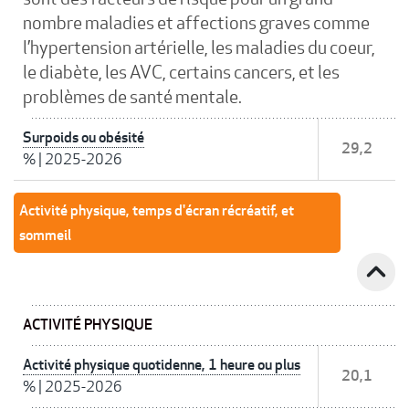
nombre maladies et affections graves comme
l’hypertension artérielle, les maladies du coeur,
le diabète, les AVC, certains cancers, et les
problèmes de santé mentale.
Surpoids ou obésité
29,2
%
|
2025-2026
Activité physique, temps d'écran récréatif, et
sommeil
expand_less
ACTIVITÉ PHYSIQUE
Activité physique quotidenne, 1 heure ou plus
20,1
%
|
2025-2026