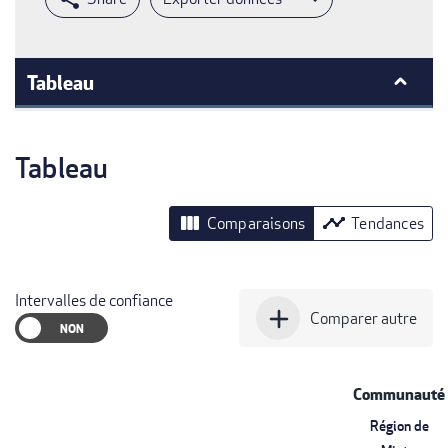
Tableau
Tableau
view_column
timeline
Comparaisons
Tendances
Intervalles de confiance
add
Comparer autre
Communauté
Région de