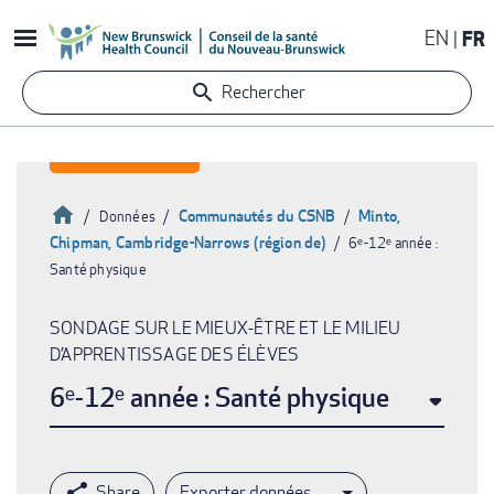
Aller
EN
FR
au
contenu
Rechercher
principal
Accueil
Communautés du CSNB
Minto,
Données
Chipman, Cambridge-Narrows (région de)
6ᵉ-12ᵉ année :
Fil
Santé physique
d'Ariane
SONDAGE SUR LE MIEUX-ÊTRE ET LE MILIEU
D’APPRENTISSAGE DES ÉLÈVES
6ᵉ-12ᵉ année : Santé physique
Exporter données