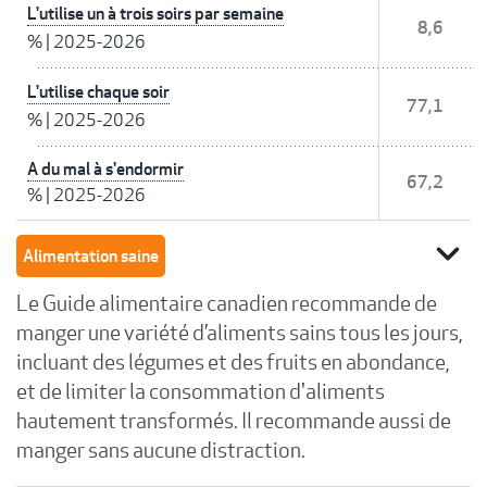
L'utilise un à trois soirs par semaine
8,6
%
|
2025-2026
L'utilise chaque soir
77,1
%
|
2025-2026
A du mal à s'endormir
67,2
%
|
2025-2026
expand_more
Alimentation saine
Le Guide alimentaire canadien recommande de
manger une variété d’aliments sains tous les jours,
incluant des légumes et des fruits en abondance,
et de limiter la consommation d'aliments
hautement transformés. Il recommande aussi de
manger sans aucune distraction.