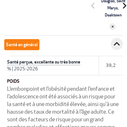
Douglas, Saint
chevron_left
chevron_r
Marys,
Doaktown
expand_less
Santé en général
Santé perçue, excellente ou très bonne
39,2
%
|
2025-2026
POIDS
L’embonpoint et l’obésité pendant l’enfance et
l’adolescence ont été associés à un risque pour
la santé et à une morbidité élevée, ainsi qu'à une
hausse des taux de mortalité à l’âge adulte. Ce
sont des facteurs de risque pour un grand
nombre maladies et affections graves comme