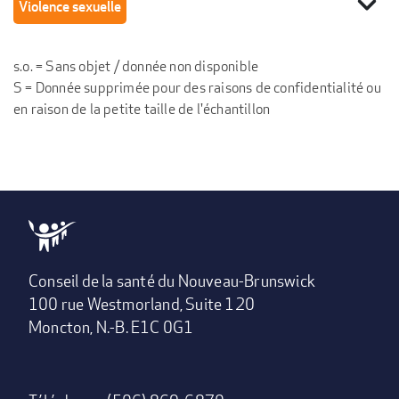
expand_more
Violence sexuelle
s.o. = Sans objet / donnée non disponible
S = Donnée supprimée pour des raisons de confidentialité ou
en raison de la petite taille de l'échantillon
Conseil de la santé du Nouveau-Brunswick
100 rue Westmorland, Suite 120
Moncton, N.-B. E1C 0G1