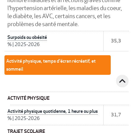
l’hypertension artérielle, les maladies du coeur,
le diabète, les AVC, certains cancers, et les
problèmes de santé mentale.
Surpoids ou obésité
35,3
%
|
2025-2026
Activité physique, temps d'écran récréatif, et
sommeil
expand_less
ACTIVITÉ PHYSIQUE
Activité physique quotidenne, 1 heure ou plus
31,7
%
|
2025-2026
TRAJET SCOLAIRE