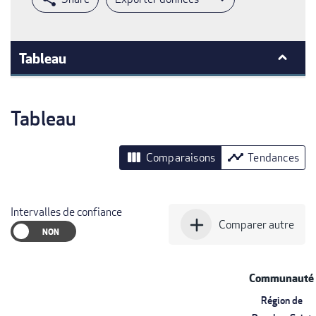
Tableau
Tableau
view_column
timeline
Comparaisons
Tendances
Intervalles de confiance
add
Comparer autre
Communauté
Région de