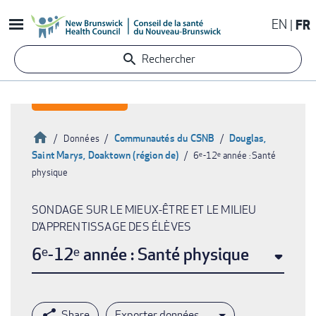
Aller
EN
FR
au
contenu
Rechercher
principal
Accueil
Communautés du CSNB
Douglas,
Données
Saint Marys, Doaktown (région de)
6ᵉ-12ᵉ année : Santé
Fil
physique
d'Ariane
SONDAGE SUR LE MIEUX-ÊTRE ET LE MILIEU
D’APPRENTISSAGE DES ÉLÈVES
6ᵉ-12ᵉ année : Santé physique
Exporter données