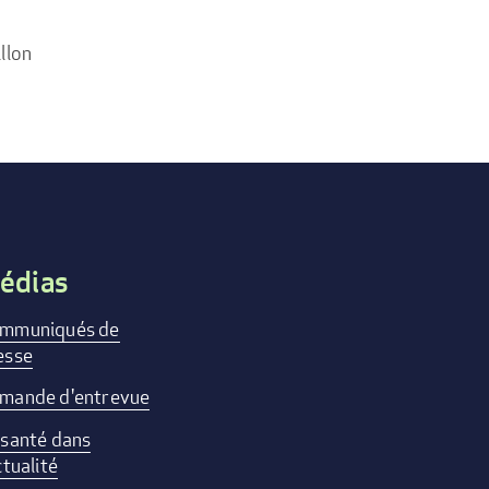
llon
édias
mmuniqués de
esse
mande d'entrevue
 santé dans
ctualité