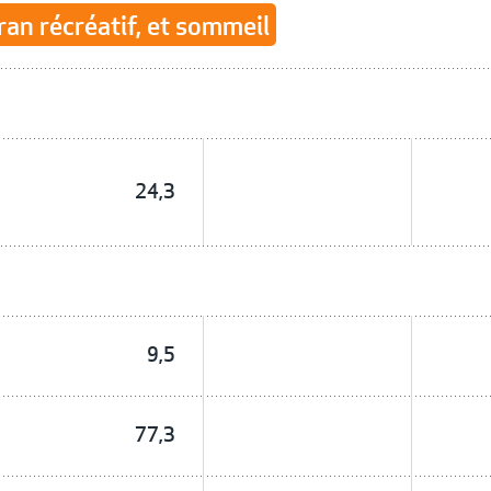
ran récréatif, et sommeil
24,3
9,5
77,3