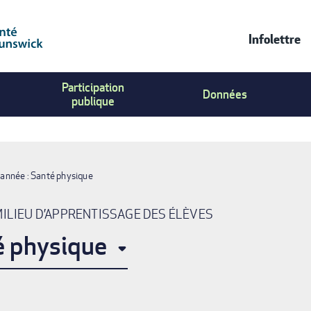
Infolettre
Contac
Participation
Us
Données
publique
Menu
 année : Santé physique
MILIEU D’APPRENTISSAGE DES ÉLÈVES
é physique