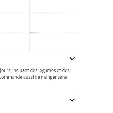
expand_more
ours, incluant des légumes et des
 recommande aussi de manger sans
expand_more