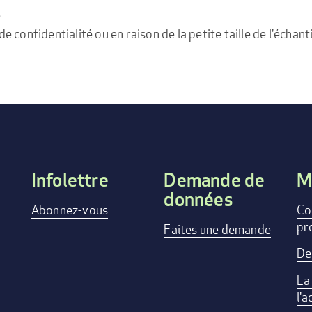
e
confidentialité ou en raison de la petite taille de l'échanti
Infolettre
Demande de
M
données
Footer
Abonnez-vous
Co
pr
menu
Faites une demande
De
La
l'a