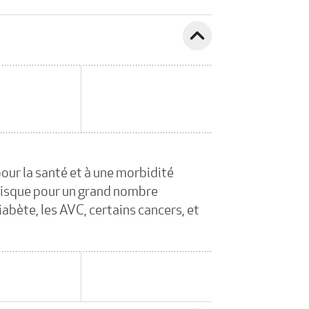
expand_less
pour la santé et à une morbidité
e risque pour un grand nombre
abète, les AVC, certains cancers, et