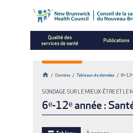
Aller
au
contenu
principal
Qualité des
Publications
services de santé
Accueil
Données
Tableaux de données
6ᵉ-12ᵉ
Fil
SONDAGE SUR LE MIEUX-ÊTRE ET LE 
d'Ariane
6ᵉ-12ᵉ année : Sant