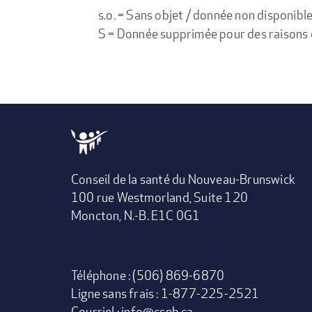
s.o. = Sans objet / donnée non disponibl
S = Donnée supprimée pour des raisons de 
Conseil de la santé du Nouveau-Brunswick
100 rue Westmorland, Suite 120
Moncton, N.-B. E1C 0G1
Téléphone : (506) 869-6870
Ligne sans frais : 1-877-225-2521
Courriel :
info@csnb.ca