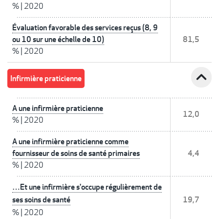
%
|
2020
Évaluation favorable des services reçus (8, 9
ou 10 sur une échelle de 10)
81,5
%
|
2020
expand_less
Infirmière praticienne
A une infirmière praticienne
12,0
%
|
2020
A une infirmière praticienne comme
fournisseur de soins de santé primaires
4,4
%
|
2020
…Et une infirmière s'occupe régulièrement de
ses soins de santé
19,7
%
|
2020