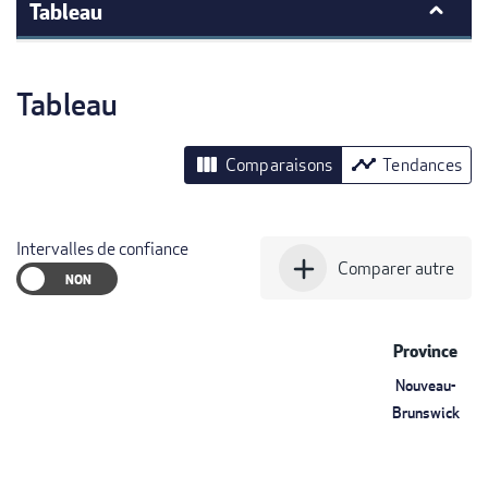
Tableau
Tableau
view_column
timeline
Comparaisons
Tendances
Intervalles de confiance
add
Comparer autre
Province
Nouveau-
Brunswick