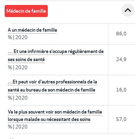
expand_less
Médecin de famille
A un médecin de famille
86,0
%
|
2020
… Et une infirmière s'occupe régulièrement de
ses soins de santé
24,9
%
|
2020
…Et peut voir d'autres professionnels de la
santé au bureau de son médecin de famille
16,0
%
|
2020
Va le plus souvent voir son médecin de famille
lorsque malade ou nécessitant des soins
57,0
%
|
2020