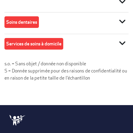
expand_more
expand_more
Soins dentaires
expand_more
Services de soins à domicile
s.o. = Sans objet / donnée non disponible
S = Donnée supprimée pour des raisons de confidentialité ou
en raison de la petite taille de l'échantillon