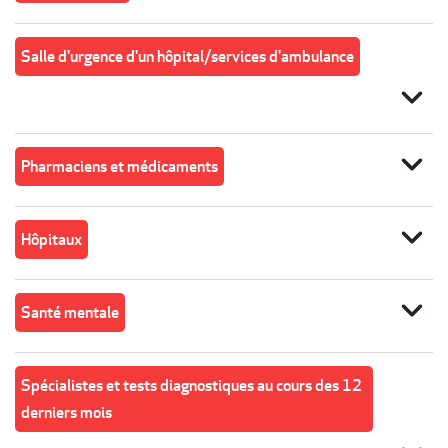
Salle d'urgence d'un hôpital/services d'ambulance
expand_more
expand_more
Pharmaciens et médicaments
expand_more
Hôpitaux
expand_more
Santé mentale
Spécialistes et tests diagnostiques au cours des 12
derniers mois