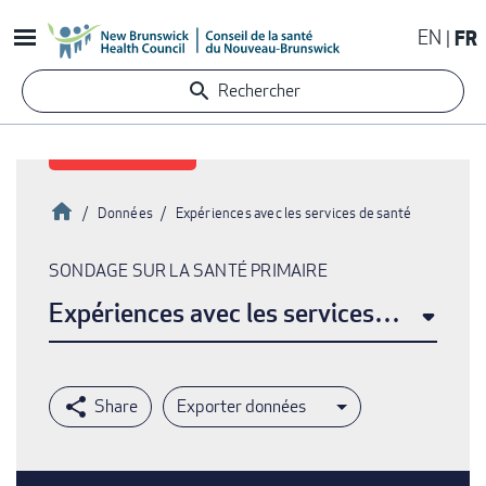
Aller
EN
FR
au
contenu
Rechercher
principal
Accueil
Données
Expériences avec les services de santé
Fil
SONDAGE SUR LA SANTÉ PRIMAIRE
d'Ariane
Expériences avec les services de santé
Exporter données