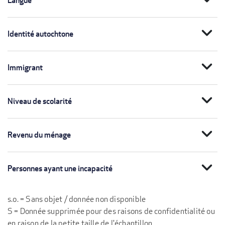
Langue
expand_more
Identité autochtone
expand_more
Immigrant
expand_more
Niveau de scolarité
expand_more
Revenu du ménage
expand_more
Personnes ayant une incapacité
s.o. = Sans objet / donnée non disponible
S = Donnée supprimée pour des raisons de confidentialité ou
en raison de la petite taille de l'échantillon