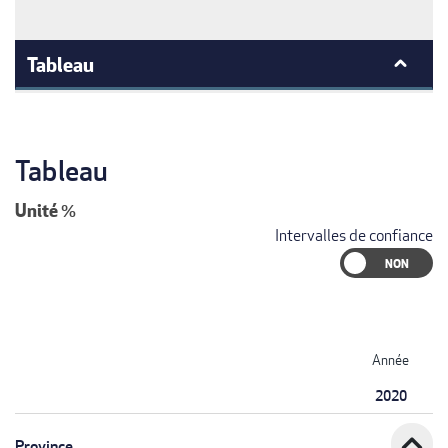
Tableau
Tableau
Unité
%
Intervalles de confiance
Année
2020
expand_less
Province