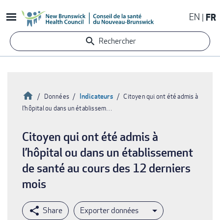
Aller
EN
FR
au
contenu
Rechercher
principal
Accueil
Indicateurs
Données
Citoyen qui ont été admis à
l’hôpital ou dans un établissem…
Fil
d'Ariane
Citoyen qui ont été admis à
l’hôpital ou dans un établissement
de santé au cours des 12 derniers
mois
Exporter données