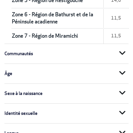
Zone 5 - Région de Restigouche
14,0
Zone 6 - Région de Bathurst et de la
11,5
Péninsule acadienne
Zone 7 - Région de Miramichi
11,5
expand_more
Communautés
expand_more
Âge
expand_more
Sexe à la naissance
expand_more
Identité sexuelle
expand_more