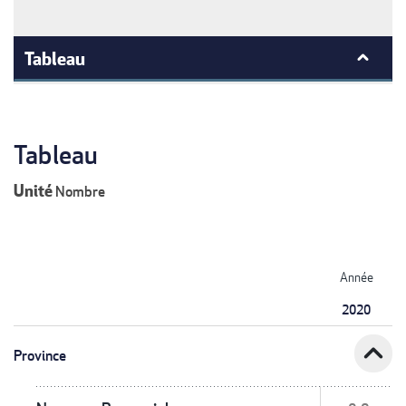
Tableau
Tableau
Unité
Nombre
Année
2020
expand_less
Province