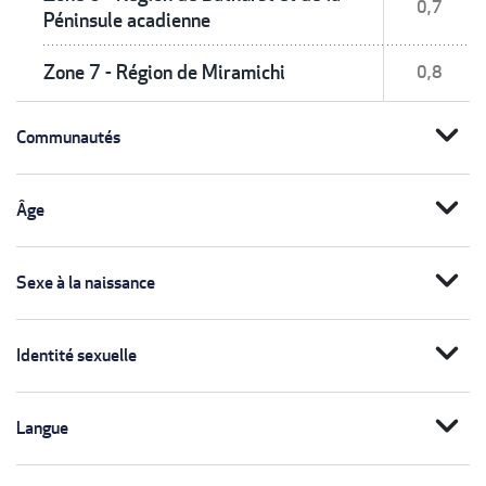
0,7
Péninsule acadienne
Zone 7 - Région de Miramichi
0,8
expand_more
Communautés
expand_more
Âge
expand_more
Sexe à la naissance
expand_more
Identité sexuelle
expand_more
Langue