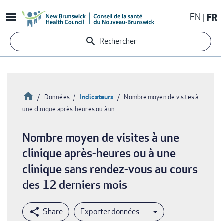
Aller
EN
FR
au
contenu
Rechercher
principal
Accueil
Indicateurs
Données
Nombre moyen de visites à
une clinique après-heures ou à un…
Fil
d'Ariane
Nombre moyen de visites à une
clinique après-heures ou à une
clinique sans rendez-vous au cours
des 12 derniers mois
Exporter données