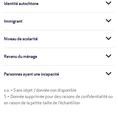
expand_more
Identité autochtone
expand_more
Immigrant
expand_more
Niveau de scolarité
expand_more
Revenu du ménage
expand_more
Personnes ayant une incapacité
s.o. = Sans objet / donnée non disponible
S = Donnée supprimée pour des raisons de confidentialité ou
en raison de la petite taille de l'échantillon