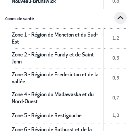
Nouveau-Brunswick
0,8
expand_less
Zones de santé
Zone 1 - Région de Moncton et du Sud-
1,2
Est
Zone 2 - Région de Fundy et de Saint
0,6
John
Zone 3 - Région de Fredericton et de la
0,6
vallée
Zone 4 - Région du Madawaska et du
0,7
Nord-Ouest
Zone 5 - Région de Restigouche
1,0
Zone 6 - Région de Bathurst et de la