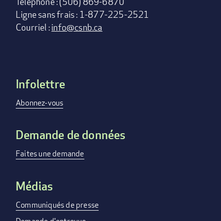
Téléphone : (506) 869-6870
Ligne sans frais : 1-877-225-2521
Courriel :
info@csnb.ca
Infolettre
Footer
menu
Abonnez-vous
Demande de données
Faites une demande
Médias
Communiqués de presse