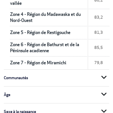
80,2
vallée
Zone 4 - Région du Madawaska et du
83,2
Nord-Ouest
Zone 5 - Région de Restigouche
81,3
Zone 6 - Région de Bathurst et de la
85,5
Péninsule acadienne
Zone 7 - Région de Miramichi
79,8
expand_more
Communautés
expand_more
Âge
expand_more
Sexe à la naissance