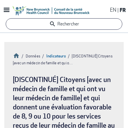
Aller
EN
FR
au
contenu
Rechercher
principal
Accueil
Indicateurs
Données
[DISCONTINUÉ] Citoyens
[avec un médecin de famille et qui o…
Fil
d'Ariane
[DISCONTINUÉ] Citoyens [avec un
médecin de famille et qui ont vu
leur médecin de famille] et qui
donnent une évaluation favorable
de 8, 9 ou 10 pour les services
reçus de leur médecin de famille au