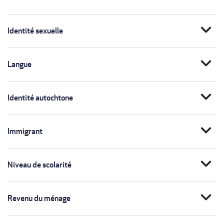
expand_more
Identité sexuelle
expand_more
Langue
expand_more
Identité autochtone
expand_more
Immigrant
expand_more
Niveau de scolarité
expand_more
Revenu du ménage