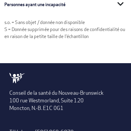
expand_more
Personnes ayant une incapacité
s.o. = Sans objet / donnée non disponible
S = Donnée supprimée pour des raisons de confidentialité ou
en raison de la petite taille de l'échantillon
Conseil de la santé du Nouveau-Brunswick
100 rue Westmorland, Suite 120
Moncton, N.-B. E1C 0G1