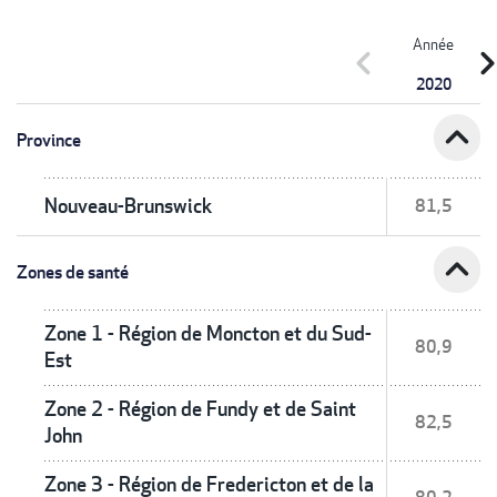
Année
chevron_left
chevron_r
2020
expand_less
Province
Nouveau-Brunswick
81,5
expand_less
Zones de santé
Zone 1 - Région de Moncton et du Sud-
80,9
Est
Zone 2 - Région de Fundy et de Saint
82,5
John
Zone 3 - Région de Fredericton et de la