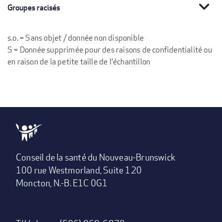
expand_more
Groupes racisés
s.o. = Sans objet / donnée non disponible
S = Donnée supprimée pour des raisons de confidentialité ou
en raison de la petite taille de l'échantillon
Conseil de la santé du Nouveau-Brunswick
100 rue Westmorland, Suite 120
Moncton, N.-B. E1C 0G1