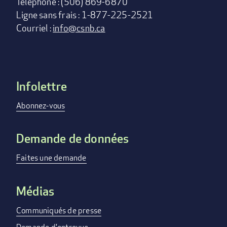
Téléphone : (506) 869-6870
Ligne sans frais : 1-877-225-2521
Courriel :
info@csnb.ca
Infolettre
Footer
menu
Abonnez-vous
Demande de données
Faites une demande
Médias
Communiqués de presse