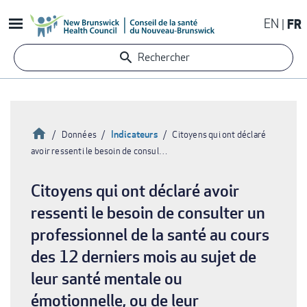
Aller
EN
FR
au
contenu
Rechercher
principal
Accueil
Indicateurs
Données
Citoyens qui ont déclaré
avoir ressenti le besoin de consul…
Fil
d'Ariane
Citoyens qui ont déclaré avoir
ressenti le besoin de consulter un
professionnel de la santé au cours
des 12 derniers mois au sujet de
leur santé mentale ou
émotionnelle, ou de leur