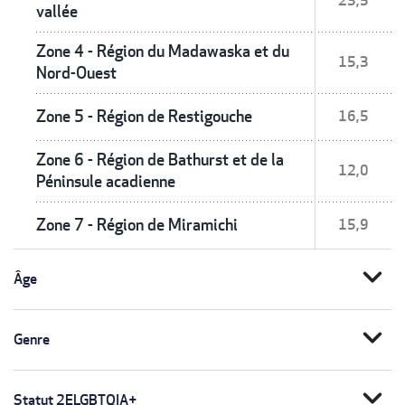
23,5
vallée
Zone 4 - Région du Madawaska et du
15,3
Nord-Ouest
Zone 5 - Région de Restigouche
16,5
Zone 6 - Région de Bathurst et de la
12,0
Péninsule acadienne
Zone 7 - Région de Miramichi
15,9
expand_more
Âge
expand_more
Genre
expand_more
Statut 2ELGBTQIA+