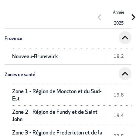
Année
chevron_left
chevron_r
2025
expand_less
Province
Nouveau-Brunswick
19,2
expand_less
Zones de santé
Zone 1 - Région de Moncton et du Sud-
19,8
Est
Zone 2 - Région de Fundy et de Saint
19,4
John
Zone 3 - Région de Fredericton et de la