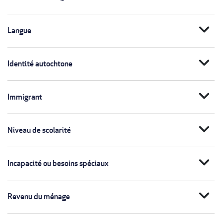
expand_more
Langue
expand_more
Identité autochtone
expand_more
Immigrant
expand_more
Niveau de scolarité
expand_more
Incapacité ou besoins spéciaux
expand_more
Revenu du ménage