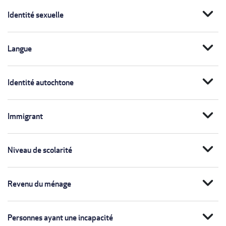
expand_more
Identité sexuelle
expand_more
Langue
expand_more
Identité autochtone
expand_more
Immigrant
expand_more
Niveau de scolarité
expand_more
Revenu du ménage
expand_more
Personnes ayant une incapacité