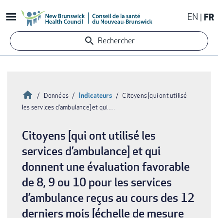
Aller
EN
FR
au
contenu
Rechercher
principal
Accueil
Indicateurs
Données
Citoyens [qui ont utilisé
les services d’ambulance] et qui …
Fil
d'Ariane
Citoyens [qui ont utilisé les
services d’ambulance] et qui
donnent une évaluation favorable
de 8, 9 ou 10 pour les services
d’ambulance reçus au cours des 12
derniers mois [échelle de mesure