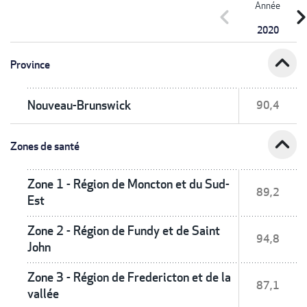
Année
chevron_left
chevron_r
2020
expand_less
Province
Nouveau-Brunswick
90,4
expand_less
Zones de santé
Zone 1 - Région de Moncton et du Sud-
89,2
Est
Zone 2 - Région de Fundy et de Saint
94,8
John
Zone 3 - Région de Fredericton et de la
87,1
vallée