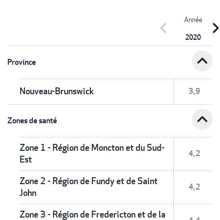
Année
chevron_left
chevron_r
2020
expand_less
Province
Nouveau-Brunswick
3,9
expand_less
Zones de santé
Zone 1 - Région de Moncton et du Sud-
4,2
Est
Zone 2 - Région de Fundy et de Saint
4,2
John
Zone 3 - Région de Fredericton et de la