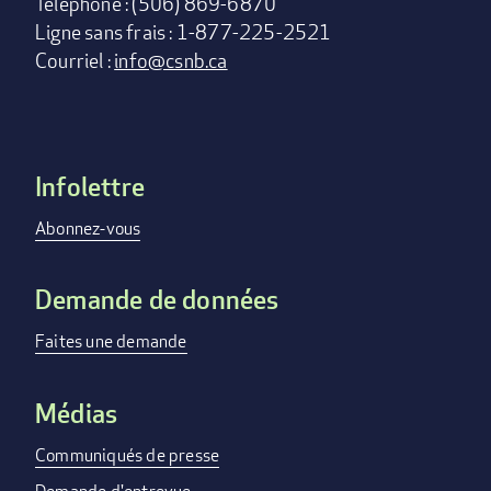
Téléphone : (506) 869-6870
Ligne sans frais : 1-877-225-2521
Courriel :
info@csnb.ca
Infolettre
Footer
menu
Abonnez-vous
Demande de données
Faites une demande
Médias
Communiqués de presse