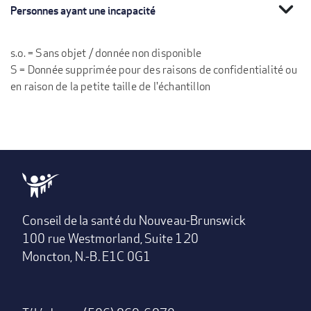
expand_more
Personnes ayant une incapacité
s.o. = Sans objet / donnée non disponible
S = Donnée supprimée pour des raisons de confidentialité ou
en raison de la petite taille de l'échantillon
Conseil de la santé du Nouveau-Brunswick
100 rue Westmorland, Suite 120
Moncton, N.-B. E1C 0G1