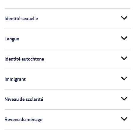
expand_more
Identité sexuelle
expand_more
Langue
expand_more
Identité autochtone
expand_more
Immigrant
expand_more
Niveau de scolarité
expand_more
Revenu du ménage