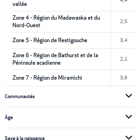
4,4
vallée
Zone 4 - Région du Madawaska et du
2,5
Nord-Ouest
Zone 5 - Région de Restigouche
3,4
Zone 6 - Région de Bathurst et de la
2,1
Péninsule acadienne
Zone 7 - Région de Miramichi
3,6
expand_more
Communautés
expand_more
Âge
expand_more
Sexe à la naissance