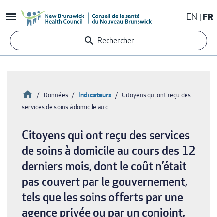
Aller
EN
FR
au
contenu
Rechercher
principal
Accueil
Indicateurs
Données
Citoyens qui ont reçu des
services de soins à domicile au c…
Fil
d'Ariane
Citoyens qui ont reçu des services
de soins à domicile au cours des 12
derniers mois, dont le coût n’était
pas couvert par le gouvernement,
tels que les soins offerts par une
agence privée ou par un conjoint,