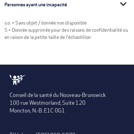
expand_more
Personnes ayant une incapacité
s.o. = Sans objet / donnée non disponible
S = Donnée supprimée pour des raisons de confidentialité ou
en raison de la petite taille de l'échantillon
Conseil de la santé du Nouveau-Brunswick
100 rue Westmorland, Suite 120
Moncton, N.-B. E1C 0G1