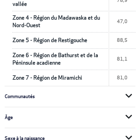
78,9
vallée
Zone 4 - Région du Madawaska et du
47,0
Nord-Ouest
Zone 5 - Région de Restigouche
88,5
Zone 6 - Région de Bathurst et de la
81,1
Péninsule acadienne
Zone 7 - Région de Miramichi
81,0
expand_more
Communautés
expand_more
Âge
expand_more
Sexe à la naissance