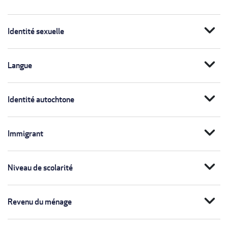
expand_more
Identité sexuelle
expand_more
Langue
expand_more
Identité autochtone
expand_more
Immigrant
expand_more
Niveau de scolarité
expand_more
Revenu du ménage