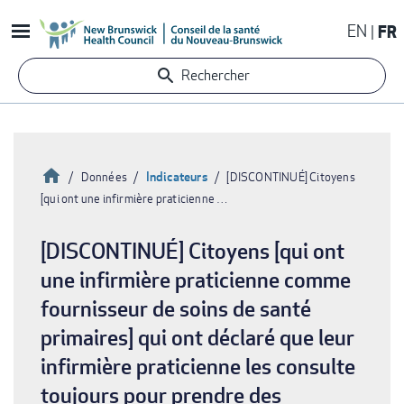
Aller
EN
FR
au
contenu
Rechercher
principal
Accueil
Indicateurs
Données
[DISCONTINUÉ] Citoyens
[qui ont une infirmière praticienne …
Fil
d'Ariane
[DISCONTINUÉ] Citoyens [qui ont
une infirmière praticienne comme
fournisseur de soins de santé
primaires] qui ont déclaré que leur
infirmière praticienne les consulte
toujours pour prendre des