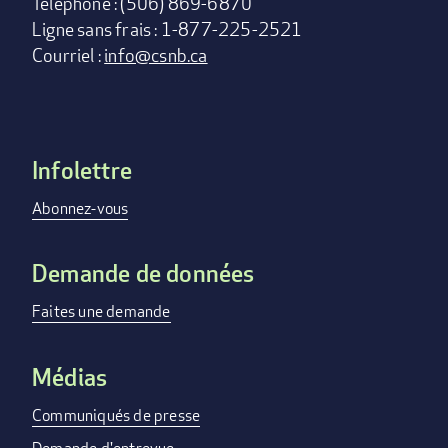
Téléphone : (506) 869-6870
Ligne sans frais : 1-877-225-2521
Courriel :
info@csnb.ca
Infolettre
Footer
menu
Abonnez-vous
Demande de données
Faites une demande
Médias
Communiqués de presse