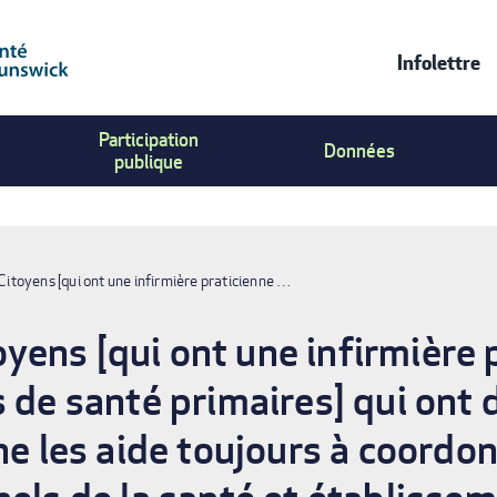
Infolettre
Contac
Participation
Us
Données
publique
Menu
toyens [qui ont une infirmière praticienne …
yens [qui ont une infirmière
 de santé primaires] qui ont 
ne les aide toujours à coordon