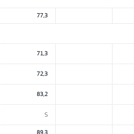
77,3
71,3
72,3
83,2
S
89,3