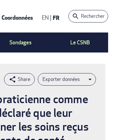
Rechercher
Coordonnées
EN
FR
t
Sondages
Le CSNB
Exporter données
 praticienne comme
déclaré que leur
ner les soins reçus