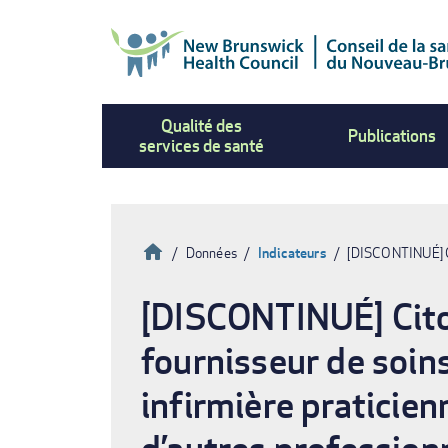
Aller
au
contenu
principal
Qualité des
Publications
services de santé
Accueil
Données
Indicateurs
[DISCONTINUÉ] Ci
Fil
[DISCONTINUÉ] Cito
d'Ariane
fournisseur de soins
infirmière praticien