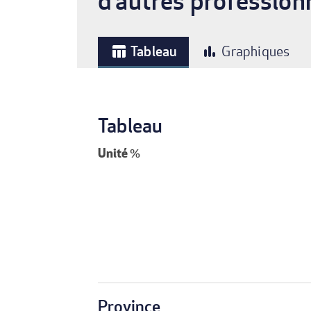
d’autres profession
Tableau
Graphiques
table_chart
bar_chart
Tableau
Unité
%
Province