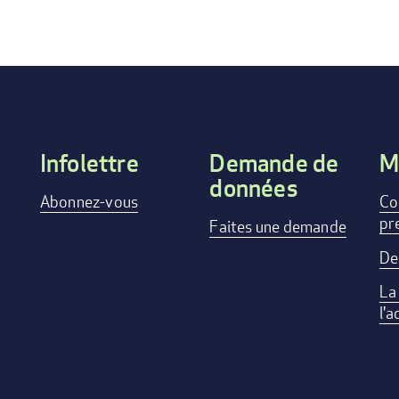
Infolettre
Demande de
M
données
Footer
Abonnez-vous
Co
pr
menu
Faites une demande
De
La
l'a