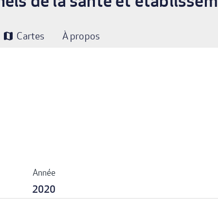
nels de la santé et établisse
Cartes
À propos
map
Année
2020