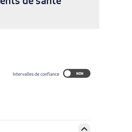
ments de santé
Intervalles de confiance
expand_less