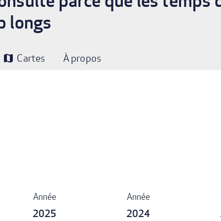
consulté parce que les temps d
p longs
Cartes
À propos
map
Année
Année
2025
2024