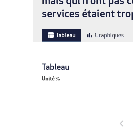
mais qui n'ont pas 
services étaient tro
Tableau
Graphiques
table_chart
bar_chart
Tableau
Unité
%
chevron_left