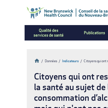
Aller
au
contenu
principal
Qualité des
Publications
services de santé
Accueil
Données
Indicateurs
Citoyens qui ont 
Fil
Citoyens qui ont res
d'Ariane
la santé au sujet de
consommation d’alco