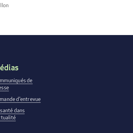
llon
édias
mmuniqués de
esse
mande d'entrevue
 santé dans
ctualité