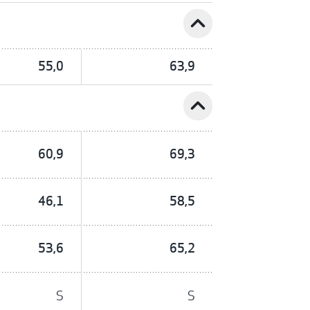
expand_less
55,0
63,9
expand_less
60,9
69,3
46,1
58,5
53,6
65,2
S
S