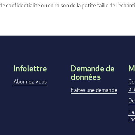
confidentialité ou en raison de la petite taille de l'échanti
Infolettre
Demande de
M
données
Footer
Abonnez-vous
Co
pr
menu
Faites une demande
De
La
l'a