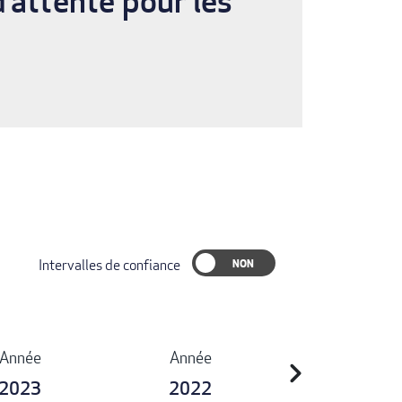
’attente pour les
Intervalles de confiance
Année
Année
chevron_right
2023
2022