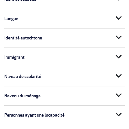
expand_more
Langue
expand_more
Identité autochtone
expand_more
Immigrant
expand_more
Niveau de scolarité
expand_more
Revenu du ménage
expand_more
Personnes ayant une incapacité