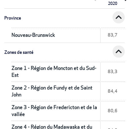
2020
expand_less
Province
Nouveau-Brunswick
83,7
expand_less
Zones de santé
Zone 1 - Région de Moncton et du Sud-
83,3
Est
Zone 2 - Région de Fundy et de Saint
84,4
John
Zone 3 - Région de Fredericton et de la
80,6
vallée
Zone 4 - Région du Madawaska et du