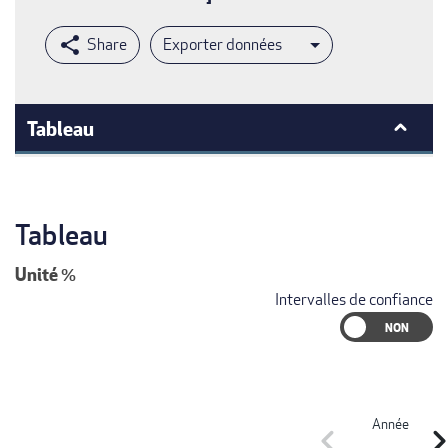
Exporter données
Tableau
Tableau
Unité
%
Intervalles de confiance
Année
chevron_left
chevron_r