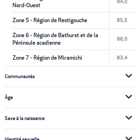
84,0
Nord-Ouest
Zone 5 - Région de Restigouche
85,5
Zone 6 - Région de Bathurst et de la
86,0
Péninsule acadienne
Zone 7 - Région de Miramichi
83,4
expand_more
Communautés
expand_more
Âge
expand_more
Sexe à la naissance
expand_more
Identité sexuelle