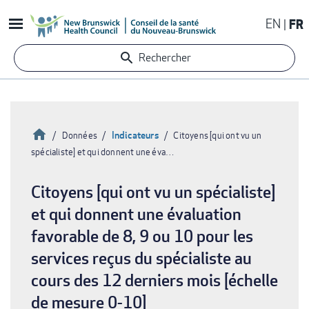
Aller
EN
FR
au
contenu
Rechercher
principal
Accueil
Indicateurs
Données
Citoyens [qui ont vu un
spécialiste] et qui donnent une éva…
Fil
d'Ariane
Citoyens [qui ont vu un spécialiste]
et qui donnent une évaluation
favorable de 8, 9 ou 10 pour les
services reçus du spécialiste au
cours des 12 derniers mois [échelle
de mesure 0-10]