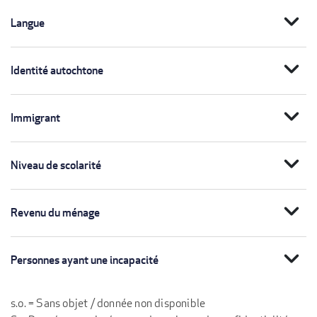
expand_more
Langue
expand_more
Identité autochtone
expand_more
Immigrant
expand_more
Niveau de scolarité
expand_more
Revenu du ménage
expand_more
Personnes ayant une incapacité
s.o. = Sans objet / donnée non disponible