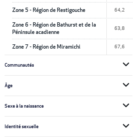
Zone 5 - Région de Restigouche
64,2
Zone 6 - Région de Bathurst et de la
63,8
Péninsule acadienne
Zone 7 - Région de Miramichi
67,6
expand_more
Communautés
expand_more
Âge
expand_more
Sexe à la naissance
expand_more
Identité sexuelle