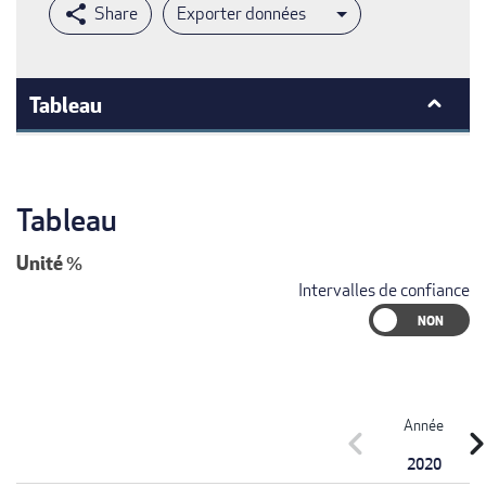
Exporter données
Tableau
Tableau
Unité
%
Intervalles de confiance
Année
chevron_left
chevron_r
2020