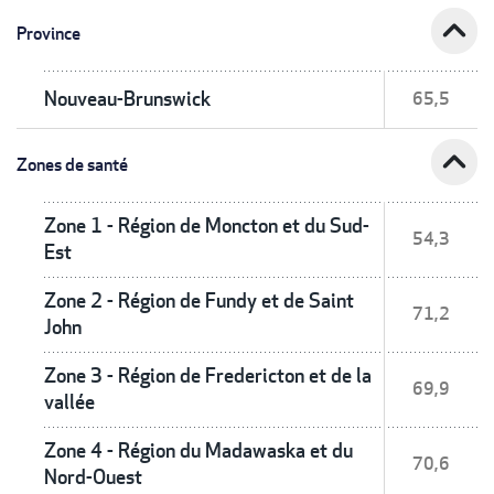
expand_less
Province
Nouveau-Brunswick
65,5
expand_less
Zones de santé
Zone 1 - Région de Moncton et du Sud-
54,3
Est
Zone 2 - Région de Fundy et de Saint
71,2
John
Zone 3 - Région de Fredericton et de la
69,9
vallée
Zone 4 - Région du Madawaska et du
70,6
Nord-Ouest