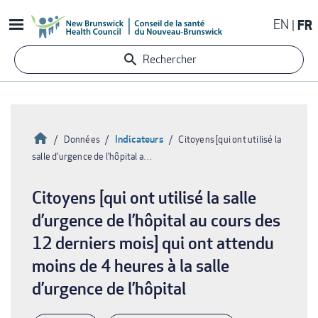
Aller
EN
FR
au
contenu
Rechercher
principal
Accueil
Indicateurs
Données
Citoyens [qui ont utilisé la
salle d’urgence de l’hôpital a…
Fil
d'Ariane
Citoyens [qui ont utilisé la salle
d’urgence de l’hôpital au cours des
12 derniers mois] qui ont attendu
moins de 4 heures à la salle
d’urgence de l’hôpital