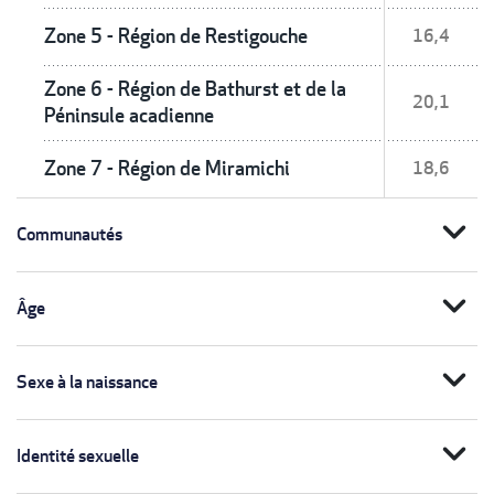
Zone 5 - Région de Restigouche
16,4
Zone 6 - Région de Bathurst et de la
20,1
Péninsule acadienne
Zone 7 - Région de Miramichi
18,6
expand_more
Communautés
expand_more
Âge
expand_more
Sexe à la naissance
expand_more
Identité sexuelle