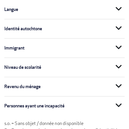
expand_more
Langue
expand_more
Identité autochtone
expand_more
Immigrant
expand_more
Niveau de scolarité
expand_more
Revenu du ménage
expand_more
Personnes ayant une incapacité
s.o. = Sans objet / donnée non disponible