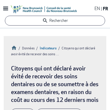
Aller
EN
FR
au
contenu
Rechercher
principal
Accueil
Indicateurs
Données
Citoyens qui ont déclaré
avoir évité de recevoir des soins …
Fil
d'Ariane
Citoyens qui ont déclaré avoir
évité de recevoir des soins
dentaires ou de se soumettre à des
examens dentaires, en raison du
coût au cours des 12 derniers mois