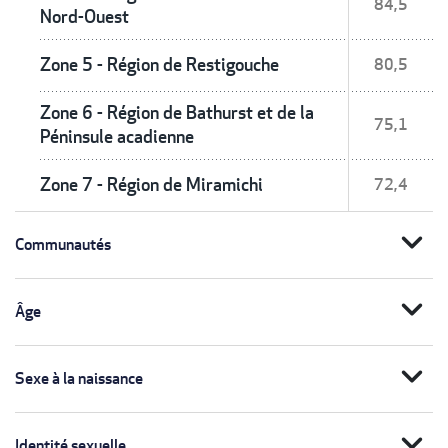
84,5
Nord-Ouest
Zone 5 - Région de Restigouche
80,5
Zone 6 - Région de Bathurst et de la
75,1
Péninsule acadienne
Zone 7 - Région de Miramichi
72,4
expand_more
Communautés
expand_more
Âge
expand_more
Sexe à la naissance
expand_more
Identité sexuelle