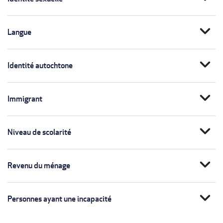
expand_more
Langue
expand_more
Identité autochtone
expand_more
Immigrant
expand_more
Niveau de scolarité
expand_more
Revenu du ménage
expand_more
Personnes ayant une incapacité