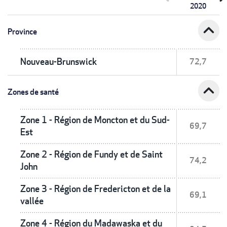
2020
expand_less
Province
Nouveau-Brunswick
72,7
expand_less
Zones de santé
Zone 1 - Région de Moncton et du Sud-
69,7
Est
Zone 2 - Région de Fundy et de Saint
74,2
John
Zone 3 - Région de Fredericton et de la
69,1
vallée
Zone 4 - Région du Madawaska et du