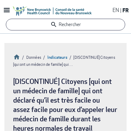
Aller
EN
FR
au
contenu
Rechercher
principal
Accueil
Indicateurs
Données
[DISCONTINUÉ] Citoyens
[qui ont un médecin de famille] qui …
Fil
d'Ariane
[DISCONTINUÉ] Citoyens [qui ont
un médecin de famille] qui ont
déclaré qu’il est très facile ou
assez facile pour eux d’appeler leur
médecin de famille durant les
heures normales de travail