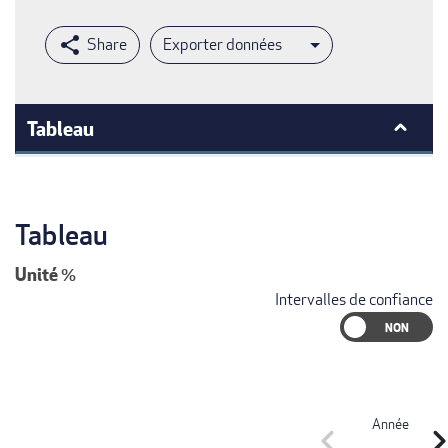
Exporter données
Tableau
Tableau
Unité
%
Intervalles de confiance
Année
chevron_left
chevron_r