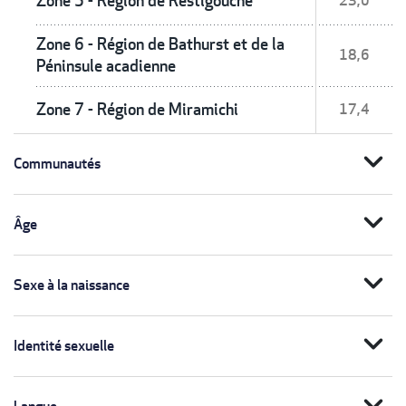
Zone 5 - Région de Restigouche
23,0
Zone 6 - Région de Bathurst et de la
18,6
Péninsule acadienne
Zone 7 - Région de Miramichi
17,4
expand_more
Communautés
expand_more
Âge
expand_more
Sexe à la naissance
expand_more
Identité sexuelle
expand_more