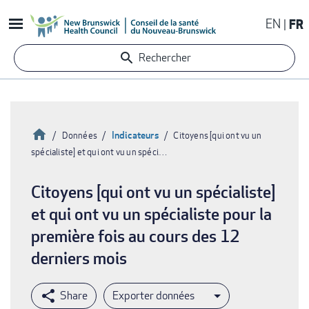
Aller
EN
FR
au
contenu
Rechercher
principal
Accueil
Indicateurs
Données
Citoyens [qui ont vu un
spécialiste] et qui ont vu un spéci…
Fil
d'Ariane
Citoyens [qui ont vu un spécialiste]
et qui ont vu un spécialiste pour la
première fois au cours des 12
derniers mois
Exporter données