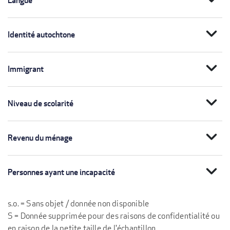
Langue
expand_more
Identité autochtone
expand_more
Immigrant
expand_more
Niveau de scolarité
expand_more
Revenu du ménage
expand_more
Personnes ayant une incapacité
s.o. = Sans objet / donnée non disponible
S = Donnée supprimée pour des raisons de confidentialité ou
en raison de la petite taille de l'échantillon