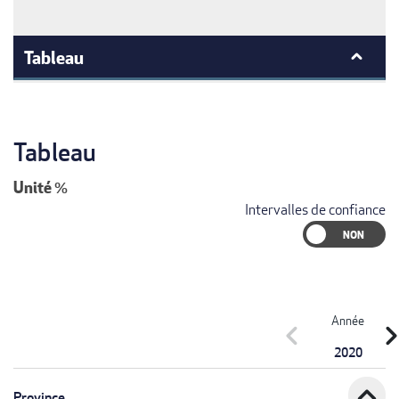
Tableau
Tableau
Unité
%
Intervalles de confiance
Année
chevron_left
chevron_r
2020
expand_less
Province