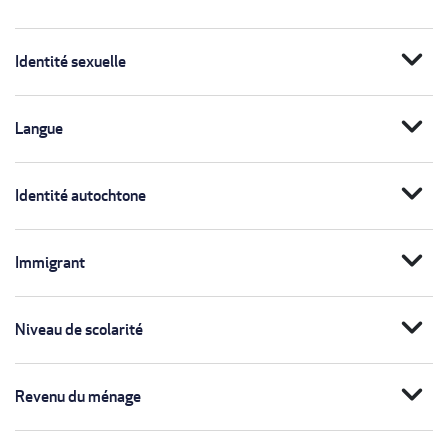
expand_more
Identité sexuelle
expand_more
Langue
expand_more
Identité autochtone
expand_more
Immigrant
expand_more
Niveau de scolarité
expand_more
Revenu du ménage