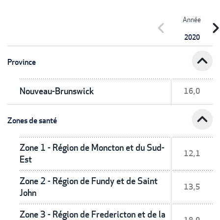
Année
chevron_left
chevron_r
2020
expand_less
Province
Nouveau-Brunswick
16,0
expand_less
Zones de santé
Zone 1 - Région de Moncton et du Sud-
12,1
Est
Zone 2 - Région de Fundy et de Saint
13,5
John
Zone 3 - Région de Fredericton et de la