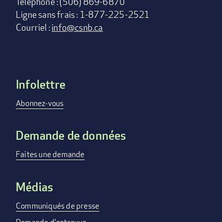
Téléphone : (506) 869-6870
Ligne sans frais : 1-877-225-2521
Courriel :
info@csnb.ca
Infolettre
Footer
menu
Abonnez-vous
Demande de données
Faites une demande
Médias
Communiqués de presse