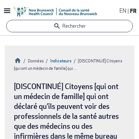
Aller
EN
FR
au
contenu
Rechercher
principal
Accueil
Indicateurs
Données
[DISCONTINUÉ] Citoyens
[qui ont un médecin de famille] qui …
Fil
d'Ariane
[DISCONTINUÉ] Citoyens [qui ont
un médecin de famille] qui ont
déclaré qu’ils peuvent voir des
professionnels de la santé autres
que des médecins ou des
infirmières dans le même bureau