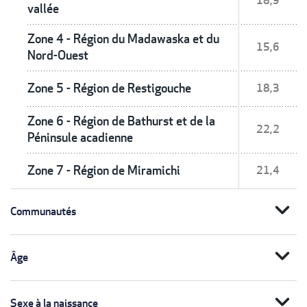
18,9
vallée
Zone 4 - Région du Madawaska et du
15,6
Nord-Ouest
Zone 5 - Région de Restigouche
18,3
Zone 6 - Région de Bathurst et de la
22,2
Péninsule acadienne
Zone 7 - Région de Miramichi
21,4
expand_more
Communautés
expand_more
Âge
expand_more
Sexe à la naissance