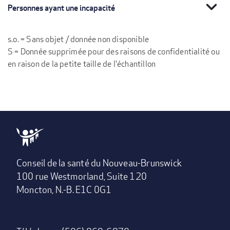
expand_more
Personnes ayant une incapacité
s.o. = Sans objet / donnée non disponible
S = Donnée supprimée pour des raisons de confidentialité ou
en raison de la petite taille de l'échantillon
Conseil de la santé du Nouveau-Brunswick
100 rue Westmorland, Suite 120
Moncton, N.-B. E1C 0G1