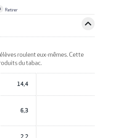
Retirer
expand_less
es élèves roulent eux-mêmes. Cette
produits du tabac.
14,4
6,3
2,2