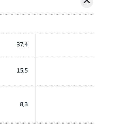
expand_less
37,4
15,5
8,3