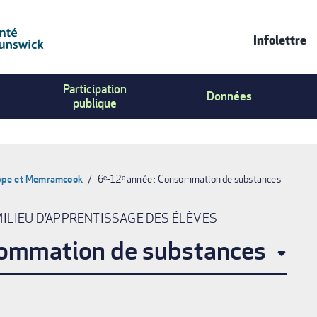
Infolettre
Contac
Participation
Us
Données
publique
Menu
ppe et Memramcook
6ᵉ-12ᵉ année : Consommation de substances
MILIEU D’APPRENTISSAGE DES ÉLÈVES
sommation de substances