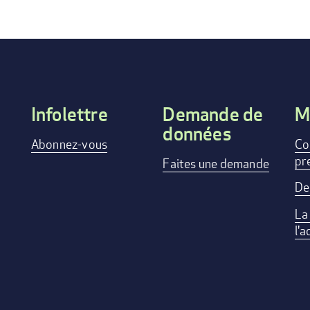
Infolettre
Demande de
M
données
Footer
Abonnez-vous
Co
pr
menu
Faites une demande
De
La
l'a