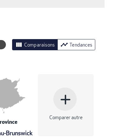
view_column
timeline
Comparaisons
Tendances
add
Comparer autre
rovince
u-Brunswick