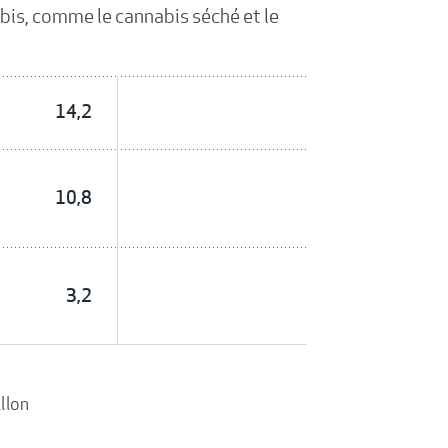
abis, comme le cannabis séché et le
14,2
10,8
3,2
llon