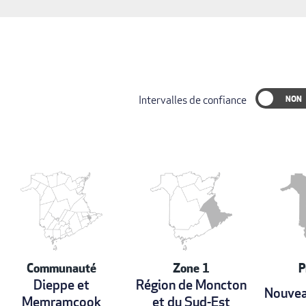
Intervalles de confiance
Communauté
Zone 1
P
Dieppe et
Région de Moncton
Nouvea
Memramcook
et du Sud-Est