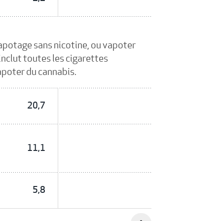
vapotage sans nicotine, ou vapoter
 inclut toutes les cigarettes
apoter du cannabis.
20,7
11,1
5,8