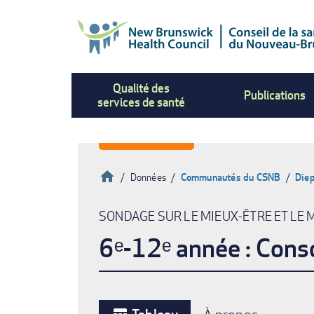
Aller
au
contenu
principal
Qualité des
Publications
services de santé
Accueil
Données
Communautés du CSNB
Die
Fil
SONDAGE SUR LE MIEUX-ÊTRE ET LE 
d'Ariane
6ᵉ-12ᵉ année : Con