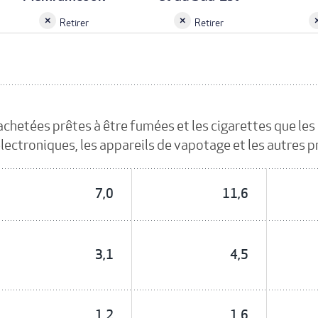
Retirer
Retirer
 achetées prêtes à être fumées et les cigarettes que l
 électroniques, les appareils de vapotage et les autres 
7,0
11,6
3,1
4,5
1,2
1,6