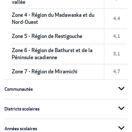
vallée
Zone 4 - Région du Madawaska et du
4,4
Nord-Ouest
Zone 5 - Région de Restigouche
4,1
Zone 6 - Région de Bathurst et de la
3,1
Péninsule acadienne
Zone 7 - Région de Miramichi
4,7
expand_more
Communautés
expand_more
Districts scolaires
expand_more
Années scolaires