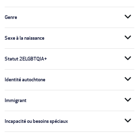
expand_more
Genre
expand_more
Sexe à la naissance
expand_more
Statut 2ELGBTQIA+
expand_more
Identité autochtone
expand_more
Immigrant
expand_more
Incapacité ou besoins spéciaux