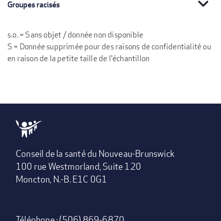
expand_more
Groupes racisés
s.o. = Sans objet / donnée non disponible
S = Donnée supprimée pour des raisons de confidentialité ou
en raison de la petite taille de l'échantillon
Conseil de la santé du Nouveau-Brunswick
100 rue Westmorland, Suite 120
Moncton, N.-B. E1C 0G1
Téléphone : (506) 869-6870