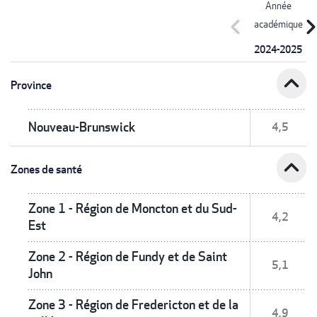
Année
chevron_left
chevron_r
académique
2024-2025
expand_less
Province
Nouveau-Brunswick
4,5
expand_less
Zones de santé
Zone 1 - Région de Moncton et du Sud-
4,2
Est
Zone 2 - Région de Fundy et de Saint
5,1
John
Zone 3 - Région de Fredericton et de la
4,9