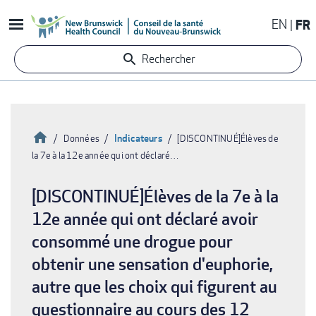
Aller
EN
FR
au
contenu
Rechercher
principal
Accueil
Indicateurs
Données
[DISCONTINUÉ]Élèves de
la 7e à la 12e année qui ont déclaré…
Fil
d'Ariane
[DISCONTINUÉ]Élèves de la 7e à la
12e année qui ont déclaré avoir
consommé une drogue pour
obtenir une sensation d'euphorie,
autre que les choix qui figurent au
questionnaire au cours des 12