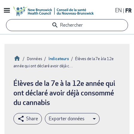
Aller
EN
FR
au
contenu
Rechercher
principal
Accueil
Indicateurs
Données
Élèves de la 7e à la 12e
année qui ont déclaré avoir déjà c…
Fil
d'Ariane
Élèves de la 7e à la 12e année qui
ont déclaré avoir déjà consommé
du cannabis
Exporter données