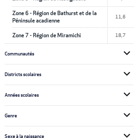
Zone 6 - Région de Bathurst et de la
11,6
Péninsule acadienne
Zone 7 - Région de Miramichi
18,7
expand_more
Communautés
expand_more
Districts scolaires
expand_more
Années scolaires
expand_more
Genre
expand_more
Sexe à la naissance