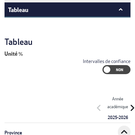
Tableau
Tableau
Unité
%
Intervalles de confiance
Année
chevron_left
chevron_r
académique
2025-2026
expand_less
Province