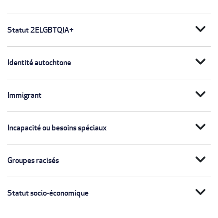
expand_more
Statut 2ELGBTQIA+
expand_more
Identité autochtone
expand_more
Immigrant
expand_more
Incapacité ou besoins spéciaux
expand_more
Groupes racisés
expand_more
Statut socio-économique