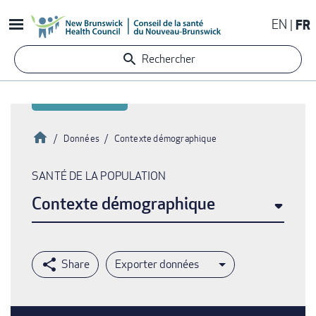
Aller
EN
FR
au
contenu
Rechercher
principal
Accueil
Données
Contexte démographique
Fil
SANTÉ DE LA POPULATION
d'Ariane
Contexte démographique
Exporter données