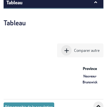
Tableau
Tableau
add
Comparer autre
Province
Nouveau-
Brunswick
expand_less