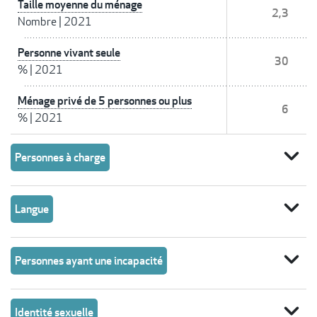
Taille moyenne du ménage
2,3
Nombre
|
2021
Personne vivant seule
30
%
|
2021
Ménage privé de 5 personnes ou plus
6
%
|
2021
expand_more
Personnes à charge
expand_more
Langue
expand_more
Personnes ayant une incapacité
expand_more
Identité sexuelle