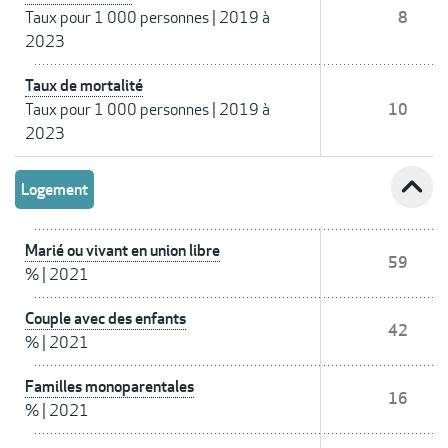
Taux pour 1 000 personnes
|
2019 à
8
2023
Taux de mortalité
Taux pour 1 000 personnes
|
2019 à
10
2023
expand_less
Logement
Marié ou vivant en union libre
59
%
|
2021
Couple avec des enfants
42
%
|
2021
Familles monoparentales
16
%
|
2021