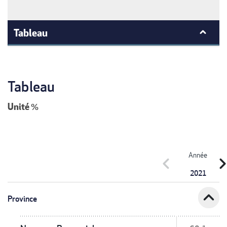
Tableau
Tableau
Unité
%
Année
chevron_left
chevron_r
2021
expand_less
Province