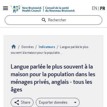
Aller
EN
FR
au
contenu
Rechercher
principal
Accueil
Indicateurs
Données
Langue parlée le plus
souvent à la maison pour la populatio…
Fil
d'Ariane
Langue parlée le plus souvent à la
maison pour la population dans les
ménages privés, anglais - tous les
âges
Exporter données