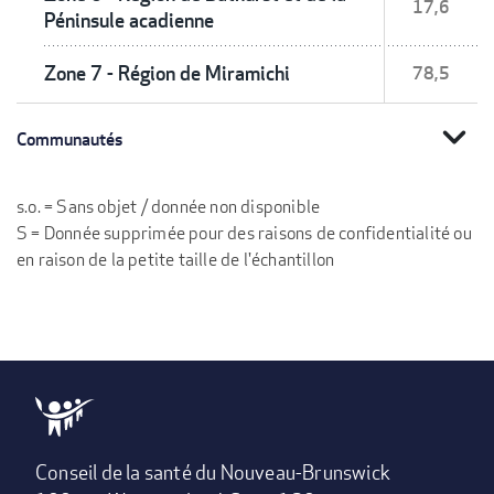
17,6
Péninsule acadienne
Zone 7 - Région de Miramichi
78,5
expand_more
Communautés
s.o. = Sans objet / donnée non disponible
S = Donnée supprimée pour des raisons de confidentialité ou
en raison de la petite taille de l'échantillon
Conseil de la santé du Nouveau-Brunswick