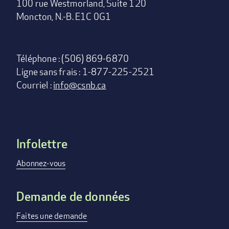
100 rue Westmorland, Suite 120
Moncton, N.-B. E1C 0G1
Téléphone : (506) 869-6870
Ligne sans frais : 1-877-225-2521
Courriel :
info@csnb.ca
Infolettre
Footer
menu
Abonnez-vous
Demande de données
Faites une demande