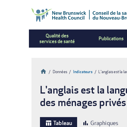
Aller
au
contenu
principal
Qualité des
Publications
services de santé
Accueil
Données
Indicateurs
L'anglais est la l
Fil
L'anglais est la lang
d'Ariane
des ménages privés q
Tableau
Graphiques
table_chart
bar_chart