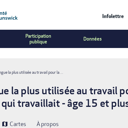
Infolettre
Contac
Participation
Us
Données
publique
Menu
angue la plus utilisée au travail pour la…
ue la plus utilisée au travail 
ui travaillait - âge 15 et plu
Cartes
À propos
map