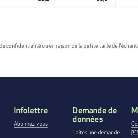
e
confidentialité ou en raison de la petite taille de l'échanti
Infolettre
Demande de
M
données
Footer
Abonnez-vous
Co
pr
menu
Faites une demande