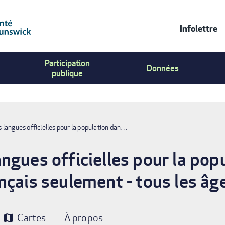
Infolettre
Contac
Participation
Us
Données
publique
Menu
langues officielles pour la population dan…
ngues officielles pour la pop
nçais seulement - tous les âg
Cartes
À propos
map