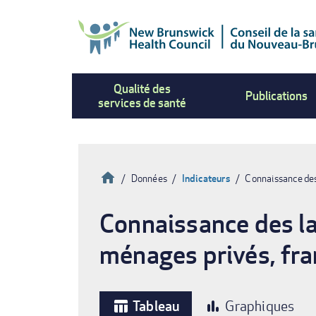
Aller
au
contenu
principal
Qualité des
Publications
services de santé
Accueil
Données
Indicateurs
Connaissance des 
Fil
Connaissance des la
d'Ariane
ménages privés, fra
Tableau
Graphiques
table_chart
bar_chart