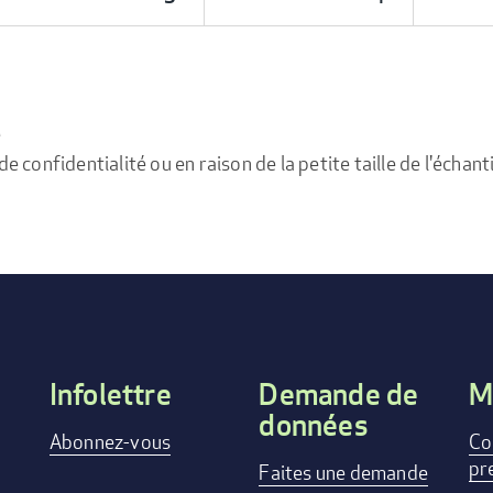
e
confidentialité ou en raison de la petite taille de l'échanti
Infolettre
Demande de
M
données
Footer
Abonnez-vous
Co
pr
menu
Faites une demande