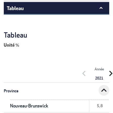
Tableau
Tableau
Unité
%
Année
chevron_left
chevron_r
2021
expand_less
Province
Nouveau-Brunswick
5,8