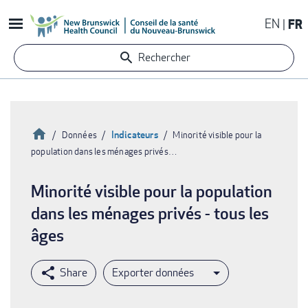
Aller
EN
FR
au
contenu
Rechercher
principal
Accueil
Indicateurs
Données
Minorité visible pour la
population dans les ménages privés…
Fil
d'Ariane
Minorité visible pour la population
dans les ménages privés - tous les
âges
Exporter données