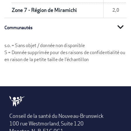
Zone 7 - Région de Miramichi
2,0
expand_more
Communautés
s.o. = Sans objet / donnée non disponible
S = Donnée supprimée pour des raisons de confidentialité ou
en raison de la petite taille de l'échantillon
Conseil de la santé du Nouveau-Brunswick
100 rue Westmorland, Suite 120
Moncton, N.-B. E1C 0G1