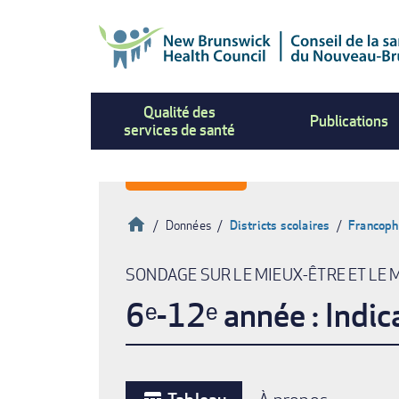
Aller
au
contenu
principal
Qualité des
Publications
services de santé
Accueil
Données
Districts scolaires
Francoph
Fil
SONDAGE SUR LE MIEUX-ÊTRE ET LE 
d'Ariane
6ᵉ-12ᵉ année : Indic