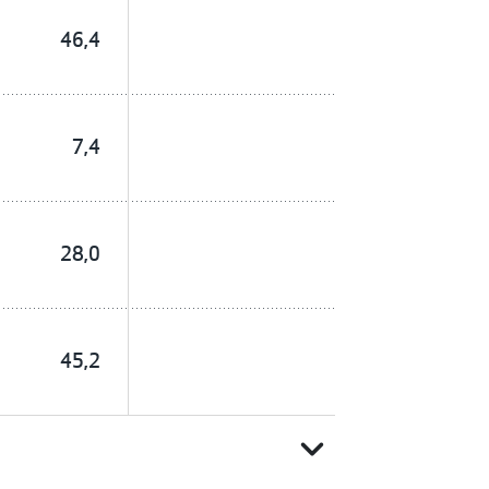
46,4
7,4
28,0
45,2
expand_more