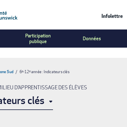
Infolettre
Contac
Participation
Us
Données
publique
Menu
one Sud
6ᵉ-12ᵉ année : Indicateurs clés
MILIEU D’APPRENTISSAGE DES ÉLÈVES
ateurs clés