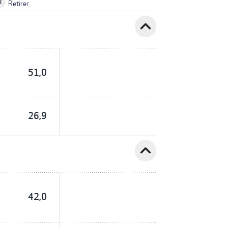
Retirer
expand_less
51,0
26,9
expand_less
42,0