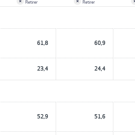
Retirer
Retirer
61,8
60,9
23,4
24,4
52,9
51,6