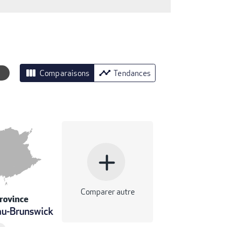
view_column
timeline
Comparaisons
Tendances
add
Comparer autre
rovince
u-Brunswick