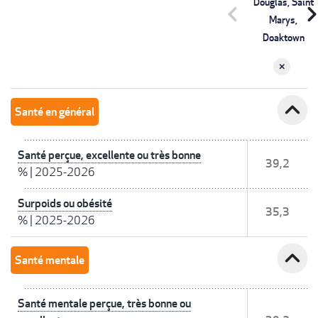
Douglas, Saint
chevron_left
chevron_r
Marys,
Doaktown
expand_less
Santé en général
Santé perçue, excellente ou très bonne
39,2
%
|
2025-2026
Surpoids ou obésité
35,3
%
|
2025-2026
expand_less
Santé mentale
Santé mentale perçue, très bonne ou