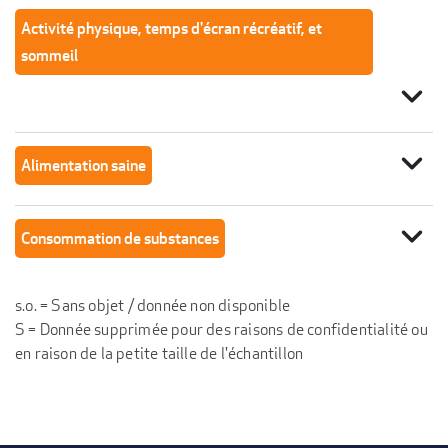
Activité physique, temps d'écran récréatif, et
sommeil
expand_more
expand_more
Alimentation saine
expand_more
Consommation de substances
s.o. = Sans objet / donnée non disponible
S = Donnée supprimée pour des raisons de confidentialité ou
en raison de la petite taille de l'échantillon