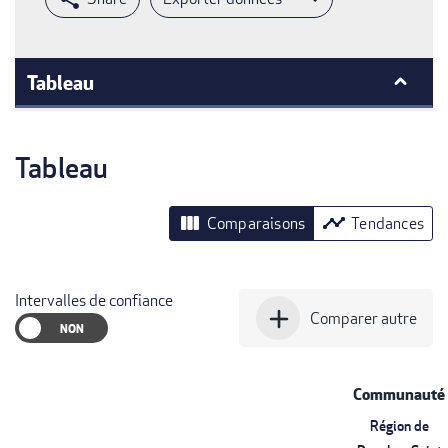
Tableau
Tableau
view_column
timeline
Comparaisons
Tendances
Intervalles de confiance
add
Comparer autre
Communauté
Région de