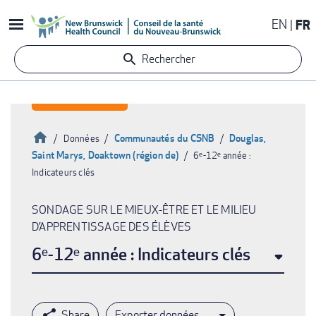
Aller
EN
FR
au
contenu
Rechercher
principal
Accueil
Communautés du CSNB
Douglas,
Données
Saint Marys, Doaktown (région de)
6ᵉ-12ᵉ année :
Fil
Indicateurs clés
d'Ariane
SONDAGE SUR LE MIEUX-ÊTRE ET LE MILIEU
D’APPRENTISSAGE DES ÉLÈVES
6ᵉ-12ᵉ année : Indicateurs clés
Exporter données