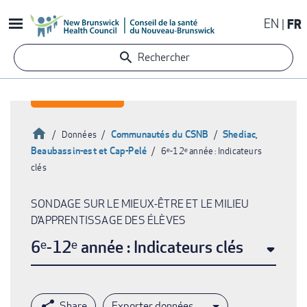
Aller
EN
FR
au
contenu
Rechercher
principal
Accueil
Communautés du CSNB
Shediac,
Données
Beaubassin-est et Cap-Pelé
6ᵉ-12ᵉ année : Indicateurs
Fil
clés
d'Ariane
SONDAGE SUR LE MIEUX-ÊTRE ET LE MILIEU
D’APPRENTISSAGE DES ÉLÈVES
6ᵉ-12ᵉ année : Indicateurs clés
Exporter données