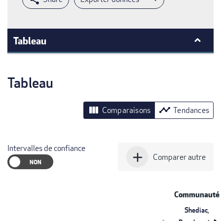
Tableau
Tableau
view_column
timeline
Comparaisons
Tendances
Intervalles de confiance
add
Comparer autre
Communauté
Shediac,