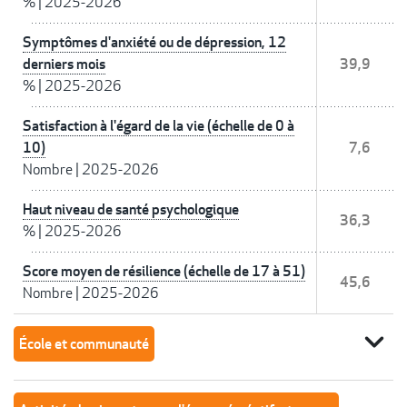
%
|
2025-2026
Symptômes d'anxiété ou de dépression, 12
derniers mois
39,9
%
|
2025-2026
Satisfaction à l'égard de la vie (échelle de 0 à
10)
7,6
Nombre
|
2025-2026
Haut niveau de santé psychologique
36,3
%
|
2025-2026
Score moyen de résilience (échelle de 17 à 51)
45,6
Nombre
|
2025-2026
expand_more
École et communauté