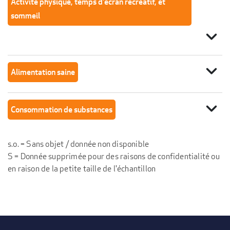
Activité physique, temps d'écran récréatif, et
sommeil
expand_more
expand_more
Alimentation saine
expand_more
Consommation de substances
s.o. = Sans objet / donnée non disponible
S = Donnée supprimée pour des raisons de confidentialité ou
en raison de la petite taille de l'échantillon