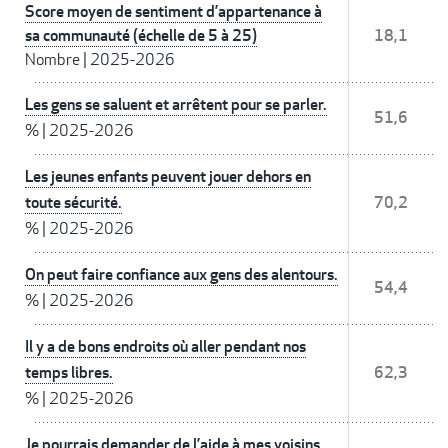
Score moyen de sentiment d’appartenance à
sa communauté (échelle de 5 à 25)
18,1
Nombre
|
2025-2026
Les gens se saluent et arrêtent pour se parler.
51,6
%
|
2025-2026
Les jeunes enfants peuvent jouer dehors en
toute sécurité.
70,2
%
|
2025-2026
On peut faire confiance aux gens des alentours.
54,4
%
|
2025-2026
Il y a de bons endroits où aller pendant nos
temps libres.
62,3
%
|
2025-2026
Je pourrais demander de l’aide à mes voisins.