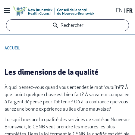
Aller
EN
FR
au
contenu
Rechercher
principal
ACCUEIL
FIL
D'ARIANE
Les dimensions de la qualité
À quoi pensez-vous quand vous entendez le mot “
qualité
”? À
quel point quelque chose est bien fait? À sa valeur comparée
à l’argent dépensé pour l’obtenir? Où à la confiance que vous
aurez une bonne expérience au lieu d’une mauvaise?
Lorsqu’il mesure la qualité des services de santé au Nouveau-
Brunswick, le CSNB veut prendre les mesures les plus
complètes. Dans la loi formant le CSNB, la
qualité
est définie