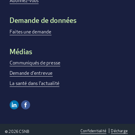
menu
Abonnez-vous
Demande de données
Faites une demande
Médias
Communiqués de presse
Demande d'entrevue
La santé dans l'actualité
Linkedin
Facebook
Social
Media
Confidentialité
Décharge
© 2026 CSNB