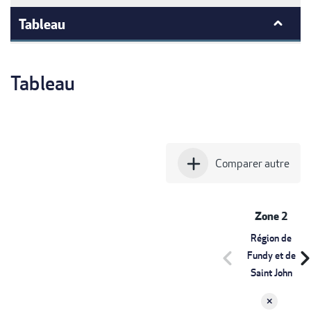
Tableau
Tableau
add
Comparer autre
Zone 2
Région de
chevron_left
chevron_r
Fundy et de
Saint John