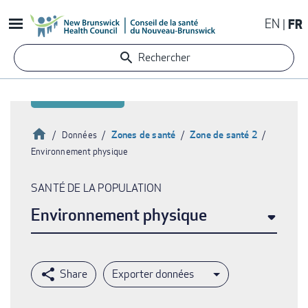
Aller
EN
FR
au
contenu
Rechercher
principal
Accueil
Zones de santé
Zone de santé 2
Données
Environnement physique
Fil
d'Ariane
SANTÉ DE LA POPULATION
Environnement physique
Exporter données