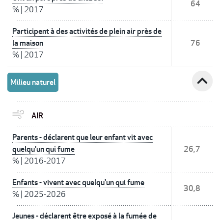
64
%
|
2017
Participent à des activités de plein air près de
la maison
76
%
|
2017
expand_less
Milieu naturel
AIR
Parents - déclarent que leur enfant vit avec
quelqu'un qui fume
26,7
%
|
2016-2017
Enfants - vivent avec quelqu'un qui fume
30,8
%
|
2025-2026
Jeunes - déclarent être exposé à la fumée de