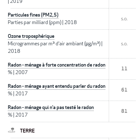
|
2019
Particules fines (PM2,5)
s.o.
Parties par milliard (ppm)
|
2018
Ozone troposphérique
Microgrammes par m³ d'air ambiant (µg/m³)
|
s.o.
2018
Radon - ménage à forte concentration de radon
11
%
|
2007
Radon - ménage ayant entendu parler du radon
61
%
|
2017
Radon - ménage qui n'a pas testé le radon
81
%
|
2017
TERRE