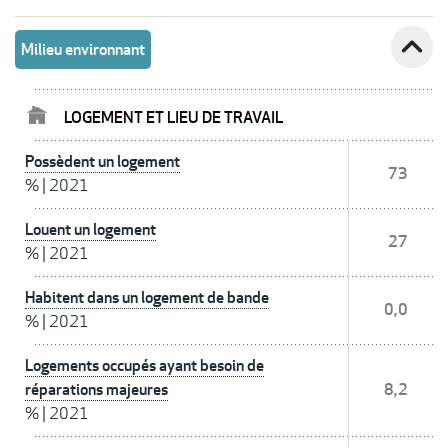
expand_less
Milieu environnant
LOGEMENT ET LIEU DE TRAVAIL
Possèdent un logement
73
%
|
2021
Louent un logement
27
%
|
2021
Habitent dans un logement de bande
0,0
%
|
2021
Logements occupés ayant besoin de
réparations majeures
8,2
%
|
2021