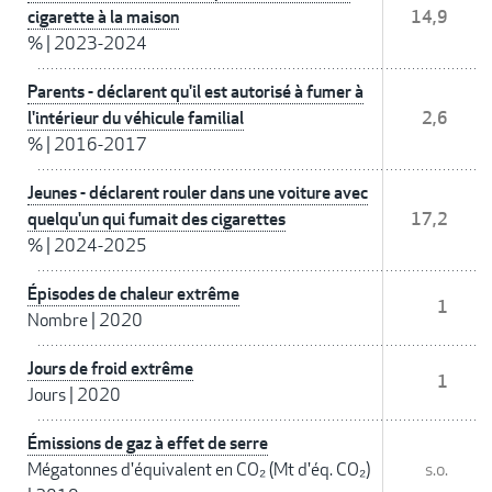
cigarette à la maison
14,9
%
|
2023-2024
Parents - déclarent qu'il est autorisé à fumer à
l'intérieur du véhicule familial
2,6
%
|
2016-2017
Jeunes - déclarent rouler dans une voiture avec
quelqu'un qui fumait des cigarettes
17,2
%
|
2024-2025
Épisodes de chaleur extrême
1
Nombre
|
2020
Jours de froid extrême
1
Jours
|
2020
Émissions de gaz à effet de serre
Mégatonnes d'équivalent en CO₂ (Mt d'éq. CO₂)
s.o.