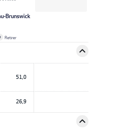
u-Brunswick
Retirer
expand_less
51,0
26,9
expand_less