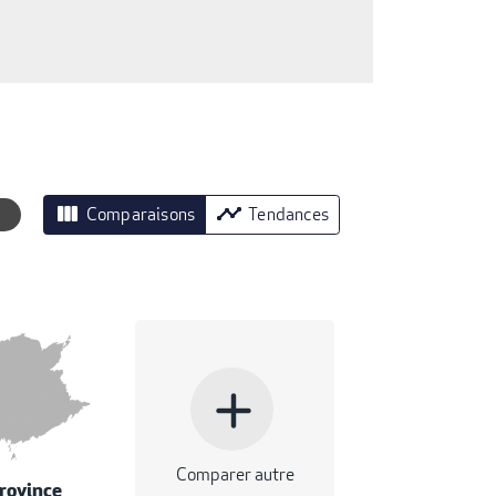
view_column
timeline
Comparaisons
Tendances
add
Comparer autre
rovince