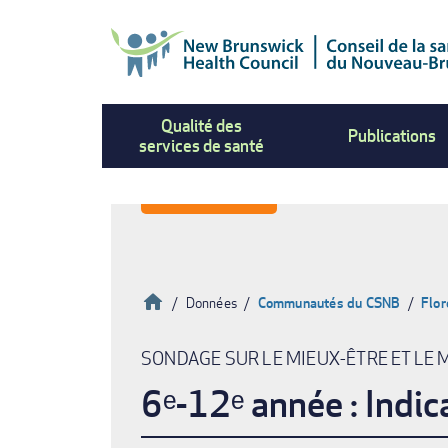
Aller
au
contenu
principal
Qualité des
Publications
services de santé
Accueil
Données
Communautés du CSNB
Flor
Fil
SONDAGE SUR LE MIEUX-ÊTRE ET LE 
d'Ariane
6ᵉ-12ᵉ année : Indic