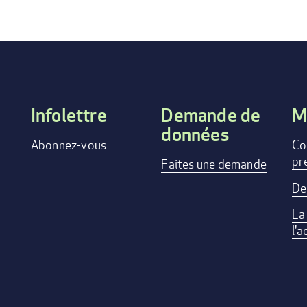
Infolettre
Demande de
M
données
Footer
Abonnez-vous
Co
pr
menu
Faites une demande
De
La
l'a