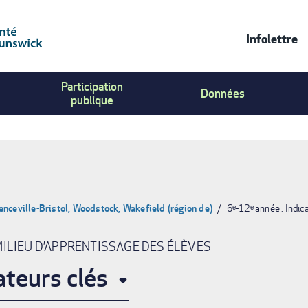
Infolettre
Contac
Participation
Us
Données
publique
Menu
enceville-Bristol, Woodstock, Wakefield (région de)
6ᵉ-12ᵉ année : Indic
MILIEU D’APPRENTISSAGE DES ÉLÈVES
ateurs clés