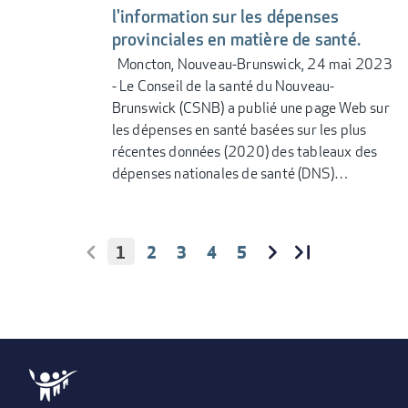
l'information sur les dépenses
provinciales en matière de santé.
Moncton, Nouveau-Brunswick, 24 mai 2023
- Le Conseil de la santé du Nouveau-
Brunswick (CSNB) a publié une page Web sur
les dépenses en santé basées sur les plus
récentes données (2020) des tableaux des
dépenses nationales de santé (DNS)…
PAGE
1
PAGE
2
PAGE
3
PAGE
4
PAGE
5
PAGINATION
COURANTE
PREMIÈRE
<
PAGE
››
DERNIÈRE
DERNIÈRE
PAGE
SUIVANTE
PAGE
»