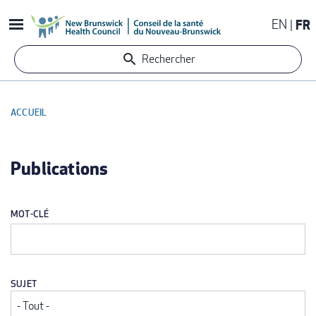
Aller
EN
FR
au
contenu
Rechercher
principal
ACCUEIL
FIL
D'ARIANE
Publications
MOT-CLÉ
SUJET